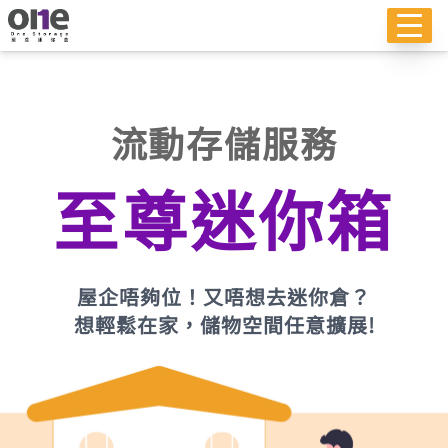
流動存儲服務
至尊迷你箱
屋企唔夠位！又唔想去迷你倉？
想輕鬆在家，儲物空間任意擴展!