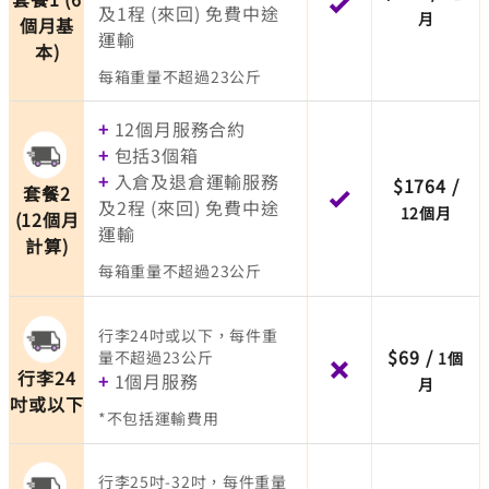
及1程 (來回) 免費中途
月
個月基
運輸
本)
每箱重量不超過23公斤
+
12個月服務合約
+
包括3個箱
+
入倉及退倉運輸服務
$1764
/
套餐2
及2程 (來回) 免費中途
12個月
(12個月
運輸
計算)
每箱重量不超過23公斤
行李24吋或以下，每件重
$69
/
量不超過23公斤
1個
行李24
+
1個月服務
月
吋或以下
*不包括運輸費用
行李25吋-32吋，每件重量