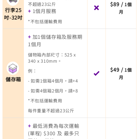
$89
/
不超過23公斤
1個
行李25
+
1個月服務
月
吋-32吋
*不包括運輸費用
+
加1個儲存箱及服務期
1個月
儲物箱內部尺⼨：525 x
340 x 310mm。
$49
/
1個
例：
月
儲存箱
- 如需1個箱4個月，請+4
- 如需4個箱2個月，請+8
*不包括運輸費用
每件重量不超過23公斤
+
最低消費為每次運輸
(單程) $300 及 最多只