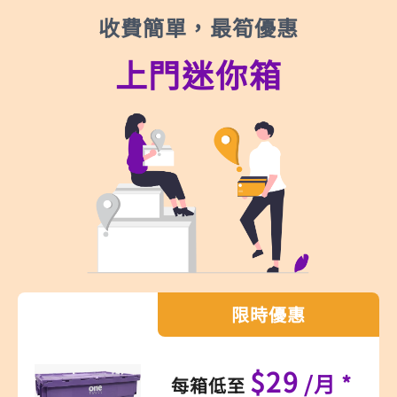
收費簡單，最筍優惠
上門迷你箱
限時優惠
$29
/月 *
每箱低至