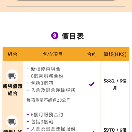
價目表
組合
包含項目
合約
價錢(HK$)
+
新張優惠組合
+
6個月服務合約
$882
/
6個
+
包括3個箱
新張優惠
月
+
入倉及退倉運輸服務
組合
每箱重量不超過23公斤
+
6個月服務合約
+
包括3個箱
+
入倉及退倉運輸服務
$970
/
6個
套餐1 (6