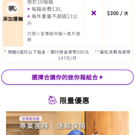
限於10個箱
+
每箱收費$30,
$300
/
次
+
每件重量不超過23公
添加運輸
斤
只限＜至尊迷你箱＞客戶使
用
* 預繳6個月以下租金，需付按金港幣500元
**最低消費為港幣
147元/月
選擇合適你的迷你箱組合
限量優惠