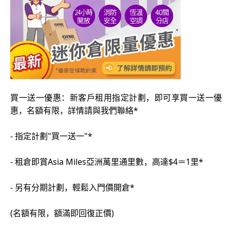
買一送一優惠：新客戶租用指定計劃，即可享買一送一優
惠，名額有限，詳情請與我們聯絡*
- 指定計劃"買一送一"*
- 租倉即賞Asia Miles亞洲萬里通里數，高達$4＝1里*
- 另有分期計劃，輕鬆入門價開倉*
(名額有限，額滿即回復正價)