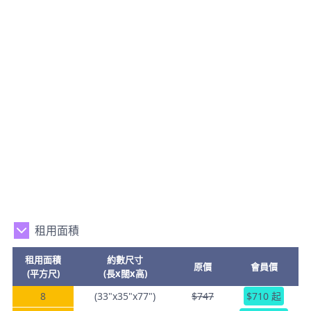
租用面積
租用面積
約數尺寸
原價
會員價
(平方尺)
(長x闊x高)
8
(33"x35"x77")
$747
$710 起