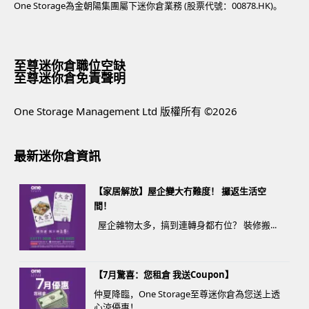
One Storage為金朝陽集團屬下迷你倉業務 (股票代號：00878.HK)。
至尊迷你倉職位空缺
至尊迷你倉免責聲明
One Storage Management Ltd 版權所有 ©2026
最新迷你倉資訊
【家居解放】屋企變大冇難度！ 攞返生活空
間！
屋企雜物太多，搞到連轉身都冇位？ 裝修搬...
【7月驚喜：您租倉 我送Coupon】
仲夏降臨，One Storage至尊迷你倉為您送上透
心涼優惠！