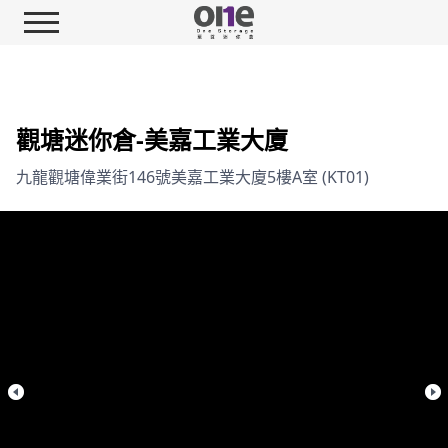
觀塘迷你倉-美嘉工業大廈
九龍觀塘偉業街146號美嘉工業大廈5樓A室 (KT01)