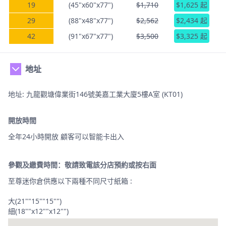
19
(45"x60"x77")
$1,710
$1,625 起
29
(88"x48"x77")
$2,562
$2,434 起
42
(91"x67"x77")
$3,500
$3,325 起
地址
地址: 九龍觀塘偉業街146號美嘉工業大廈5樓A室 (KT01)
開放時間
全年24小時開放 顧客可以智能卡出入
參觀及繳費時間：敬請致電該分店預約或按右面
至尊迷你倉供應以下兩種不同尺寸紙箱 :
大(21""15""15"")
細(18""x12""x12"")