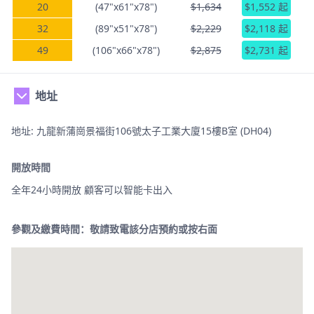
20
(47"x61"x78")
$1,634
$1,552 起
32
(89"x51"x78")
$2,229
$2,118 起
49
(106"x66"x78")
$2,875
$2,731 起
地址
地址: 九龍新蒲崗景福街106號太子工業大廈15樓B室 (DH04)
開放時間
全年24小時開放 顧客可以智能卡出入
參觀及繳費時間：敬請致電該分店預約或按右面