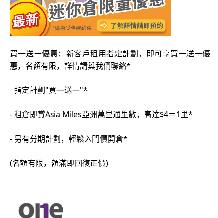
買一送一優惠：新客戶租用指定計劃，即可享買一送一優
惠，名額有限，詳情請與我們聯絡*
- 指定計劃"買一送一"*
- 租倉即賞Asia Miles亞洲萬里通里數，高達$4＝1里*
- 另有分期計劃，輕鬆入門價開倉*
(名額有限，額滿即回復正價)