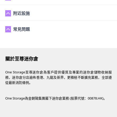
附近設施
常見問題
關於至尊迷你倉
One Storage至尊迷你倉為客戶提供優質及專業的迷你倉儲物收納服
務，迷你倉分店遍佈香港、九龍及新界，更積極不斷擴充業務，全部遵
從最新消防條例。
One Storage為金朝陽集團屬下迷你倉業務 (股票代號：00878.HK)。