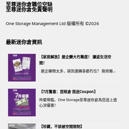
至尊迷你倉職位空缺
至尊迷你倉免責聲明
One Storage Management Ltd 版權所有 ©2026
最新迷你倉資訊
【家居解放】屋企變大冇難度！ 攞返生活空
間！
屋企雜物太多，搞到連轉身都冇位？ 裝修搬...
【7月驚喜：您租倉 我送Coupon】
仲夏降臨，One Storage至尊迷你倉為您送上透
心涼優惠！
【珍藏，不該被空間限制】