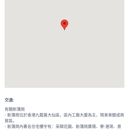
交通:
有關新蒲崗
- 新蒲崗位於香港九龍黃大仙區，區內工廠大廈為主，現漸漸變成商
貿區。
- 新蒲崗內著名住宅樓宇有：采頤花園、新蒲崗廣場、譽·港灣、景