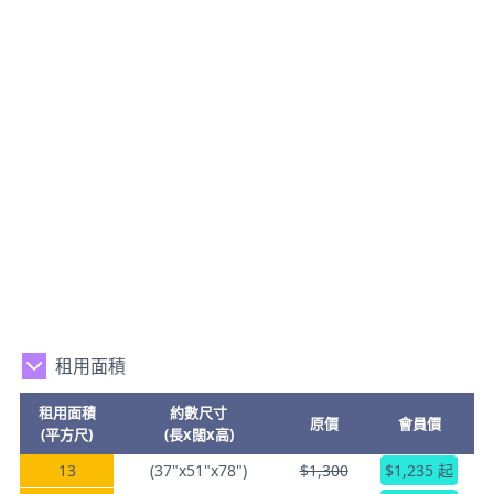
租用面積
租用面積
約數尺寸
原價
會員價
(平方尺)
(長x闊x高)
13
(37"x51"x78")
$1,300
$1,235 起