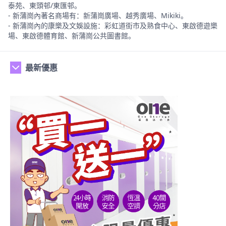
泰苑、東頭邨/東匯邨。
- 新蒲崗內著名商場有：新蒲崗廣場、越秀廣場、Mikiki。
- 新蒲崗內的康樂及文娛設施：彩虹道街市及熟食中心、東啟德遊樂
場、東啟德體育館、新蒲崗公共圖書館。
最新優惠