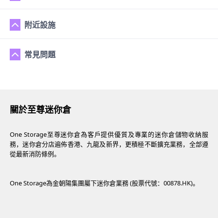
附近設施
常見問題
關於至尊迷你倉
One Storage至尊迷你倉為客戶提供優質及專業的迷你倉儲物收納服
務，迷你倉分店遍佈香港、九龍及新界，更積極不斷擴充業務，全部遵
從最新消防條例。
One Storage為金朝陽集團屬下迷你倉業務 (股票代號：00878.HK)。