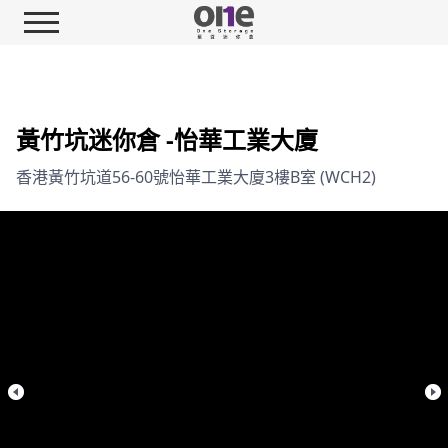
黃竹坑迷你倉 -怡華工業大廈
香港黃竹坑道56-60號怡華工業大廈3樓B室 (WCH2)