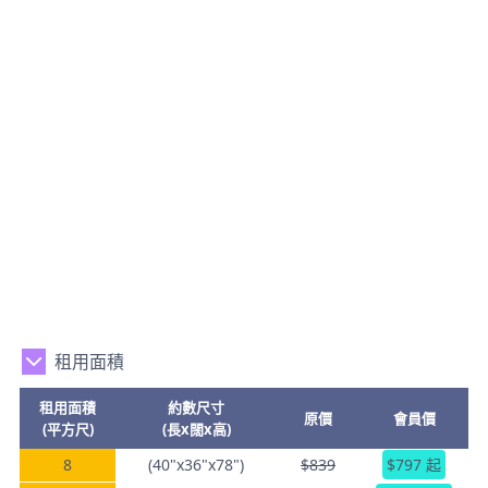
租用面積
租用面積
約數尺寸
原價
會員價
(平方尺)
(長x闊x高)
8
(40"x36"x78")
$839
$797 起