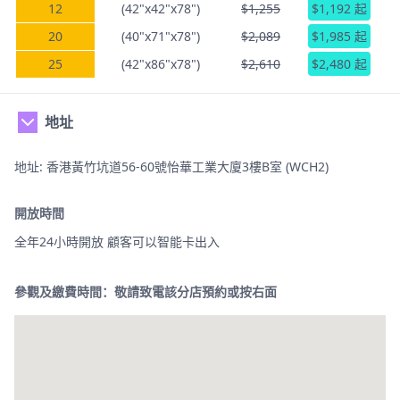
12
(42"x42"x78")
$1,255
$1,192 起
20
(40"x71"x78")
$2,089
$1,985 起
25
(42"x86"x78")
$2,610
$2,480 起
地址
地址: 香港黃竹坑道56-60號怡華工業大廈3樓B室 (WCH2)
開放時間
全年24小時開放 顧客可以智能卡出入
參觀及繳費時間：敬請致電該分店預約或按右面