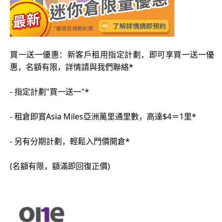
買一送一優惠：新客戶租用指定計劃，即可享買一送一優
惠，名額有限，詳情請與我們聯絡*
- 指定計劃"買一送一"*
- 租倉即賞Asia Miles亞洲萬里通里數，高達$4＝1里*
- 另有分期計劃，輕鬆入門價開倉*
(名額有限，額滿即回復正價)