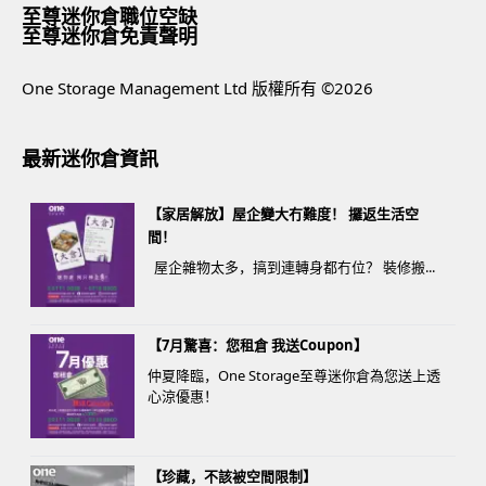
至尊迷你倉職位空缺
至尊迷你倉免責聲明
One Storage Management Ltd 版權所有 ©2026
最新迷你倉資訊
【家居解放】屋企變大冇難度！ 攞返生活空
間！
屋企雜物太多，搞到連轉身都冇位？ 裝修搬...
【7月驚喜：您租倉 我送Coupon】
仲夏降臨，One Storage至尊迷你倉為您送上透
心涼優惠！
【珍藏，不該被空間限制】