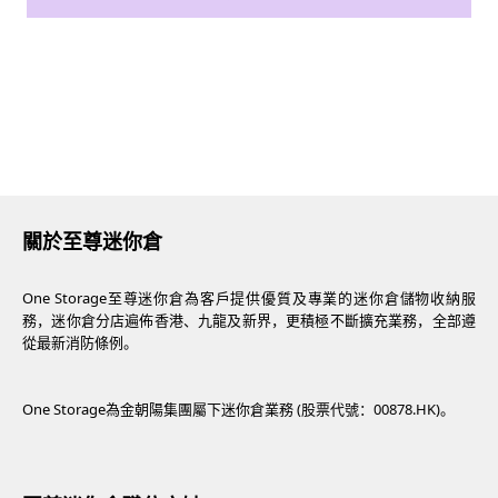
關於至尊迷你倉
One Storage至尊迷你倉為客戶提供優質及專業的迷你倉儲物收納服
務，迷你倉分店遍佈香港、九龍及新界，更積極不斷擴充業務，全部遵
從最新消防條例。
One Storage為金朝陽集團屬下迷你倉業務 (股票代號：00878.HK)。