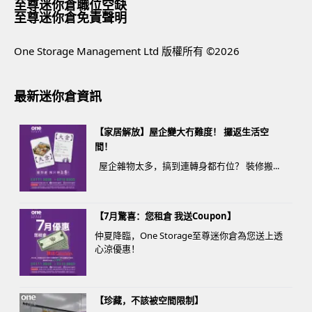
至尊迷你倉職位空缺
至尊迷你倉免責聲明
One Storage Management Ltd 版權所有 ©2026
最新迷你倉資訊
【家居解放】屋企變大冇難度！ 攞返生活空
間！
屋企雜物太多，搞到連轉身都冇位？ 裝修搬...
【7月驚喜：您租倉 我送Coupon】
仲夏降臨，One Storage至尊迷你倉為您送上透
心涼優惠！
【珍藏，不該被空間限制】