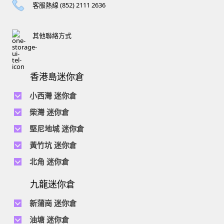
客服熱線 (852) 2111 2636
其他聯絡方式
香港島迷你倉
小西灣 迷你倉
電話 :
2111 1062
柴灣 迷你倉
地址 : 柴灣新業街5號王子工業大廈4樓
電話 :
2194 0038
堅尼地城 迷你倉
地址 : 柴灣祥利街7號萬峰工業大廈6樓C室
電話 :
2116 0071
電話 :
2623 0280
黃竹坑 迷你倉
地址 : 柴灣新業街11號森龍工業大廈7樓B室
地址 : 堅尼地城士美菲路12P號祥興工業大廈9樓
電話 :
2116 0460
電話 :
2680 9691
北角 迷你倉
地址 : 柴灣利眾街20號柴灣中心工業大廈6樓B室及14樓B1室
地址 : 黃竹坑道18號瑞琪工業大廈14樓A室
電話 :
2623 0228
九龍迷你倉
地址 : 香港屈臣道4-6號海景大廈B座10樓4&6室
電話 :
2116 8113
地址 : 香港黃竹坑道56-60號怡華工業大廈3樓B室
新蒲崗 迷你倉
電話 :
2111 0509
油塘 迷你倉