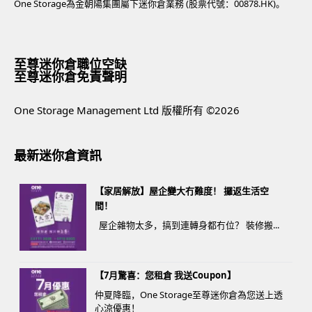
One Storage為金朝陽集團屬下迷你倉業務 (股票代號：00878.HK)。
至尊迷你倉職位空缺
至尊迷你倉免責聲明
One Storage Management Ltd 版權所有 ©2026
最新迷你倉資訊
【家居解放】屋企變大冇難度！ 攞返生活空
間！
屋企雜物太多，搞到連轉身都冇位？ 裝修搬...
【7月驚喜：您租倉 我送Coupon】
仲夏降臨，One Storage至尊迷你倉為您送上透
心涼優惠！