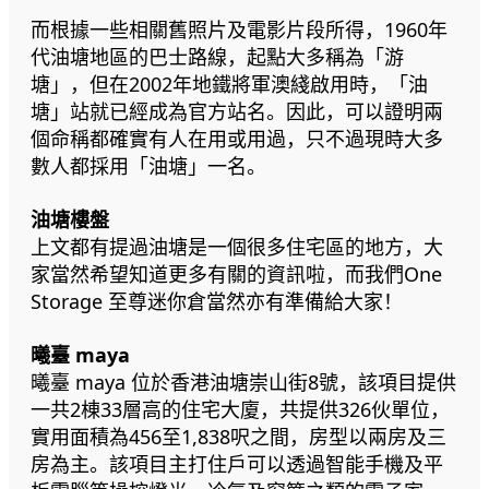
而根據一些相關舊照片及電影片段所得，1960年
代油塘地區的巴士路線，起點大多稱為「游
塘」，但在2002年地鐵將軍澳綫啟用時，「油
塘」站就已經成為官方站名。因此，可以證明兩
個命稱都確實有人在用或用過，只不過現時大多
數人都採用「油塘」一名。
油塘樓盤
上文都有提過油塘是一個很多住宅區的地方，大
家當然希望知道更多有關的資訊啦，而我們One
Storage 至尊迷你倉當然亦有準備給大家！
曦臺 maya
曦臺 maya 位於香港油塘崇山街8號，該項目提供
一共2棟33層高的住宅大廈，共提供326伙單位，
實用面積為456至1,838呎之間，房型以兩房及三
房為主。該項目主打住戶可以透過智能手機及平