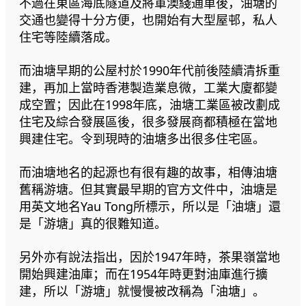
不過在東區海底隧道及將軍澳綫通車後，油塘的
交通也變得十分方便，也開始有大型屋邨，私人
住宅等陸續落成。
而油塘早期的公屋村於1990年代前後陸續清拆重
建，再加上當時香港製造業息微，工業大廈都變
成空置；因此在1998年底，油塘工業區被改劃成
住宅及綜合發展區後，很多發展商都積極在當地
興建住宅。令到現時的油塘多出很多住宅區。
而油塘地名的起源也有很有趣的故事，相傳油塘
舊稱游塘。但其實最早期的官方文件中，油塘是
用英文地名Yau Tong所標示，所以是「油塘」還
是「游塘」真的很難知道。
另外亦有說法指出，因於1947年時，茶果嶺當地
開始興建油庫；而在1954年時更對油庫進行擴
建，所以「游塘」就慢慢被改稱為「油塘」。