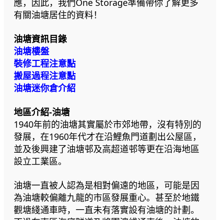
應，因此，我們One Storage準備帶你了解更多
有關油塘居住的資料！
油塘資訊目錄
油塘樓盤
裝修工程注意點
搬屋過程注意點
油塘迷你倉介紹
地區介紹-油塘
1940年前的油塘其實屬於市郊地帶，沒有特別的
發展，在1960年代才在沿鯉魚門道劃出公屋區，
並及後興建了油塘邨及高超道邨等更在沿海地區
設立工業區。
油塘一直被人認為是相對偏遠的地區，可能是因
為油塘較偏離九龍的市區發展重心。甚至於地鐵
觀塘綫通車時，一直未有落實設有油塘的計劃。