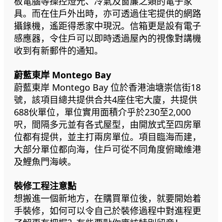
板電腦等操控燈光、冷氣及窗簾之類的電子家
具。而在住戶外出時，亦可透過住宅提供的網路
攝錄機，遙距得悉家中現況。信箱更是設有電子
感應器，令住戶可以即時透過屋內的視像對講機
收到有新郵件的通知。
蔚藍東岸 Montego Bay
蔚藍東岸 Montego Bay 位於香港油塘崇信街18
號，該項目總共提供合共4座住宅大廈，共提供
688伙單位，單位實用面積介乎於230至2,000
呎，間隔多元並有各式屋型，由開放式至四房單
位都有提供，並主打兩房單位。項目臨海而建，
大部分單位都向海，住戶可從不同角度俯瞰維港
及鯉魚門海峽。
裝修工程注意點
想搬進一個新地方，在購買單位後，就要開始着
手裝修，如何可以令自己於裝修過程中對進程更