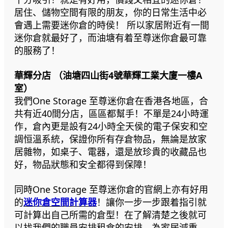
居住、儲物空間有限的朋友，你的日常生活中必
會遇上需要迷你倉的時侯！ 所以家居附近有一間
迷你倉就最好了，而油塘有着至尊迷你倉最可靠
的服務了！
華輝分店 （油塘四山街4號華輝工業大廈一樓A
室）
我們One Storage 至尊迷你倉在香港各地區，合
共有近40間分店，區區都幫手！不單是24小時運
作，倉內更是設有24小時全天侯的電子保安和空
調恒溫系統，保證你所有存倉物品，無論是放家
居雜物，如桌子、電器，還是放珍貴的收藏品也
好，物品狀態和安全都得到保障！
同時One Storage 至尊迷你倉的官網上亦有好用
的
迷你倉空間計算器
！讓你一步一步跟着指引就
可計算出自己所需的倉型！在了解清楚之後就可
以找我們的職員安排租倉的安排，為家居減重，