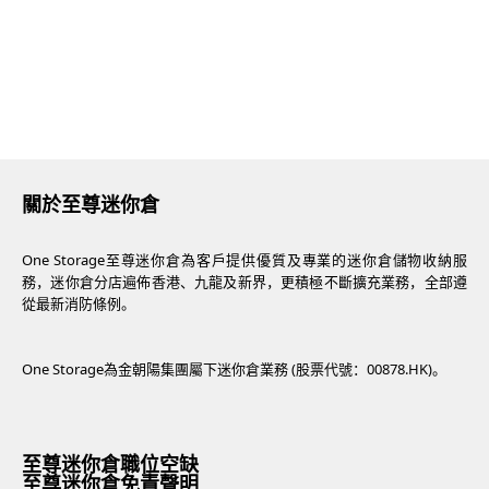
關於至尊迷你倉
One Storage至尊迷你倉為客戶提供優質及專業的迷你倉儲物收納服
務，迷你倉分店遍佈香港、九龍及新界，更積極不斷擴充業務，全部遵
從最新消防條例。
One Storage為金朝陽集團屬下迷你倉業務 (股票代號：00878.HK)。
至尊迷你倉職位空缺
至尊迷你倉免責聲明