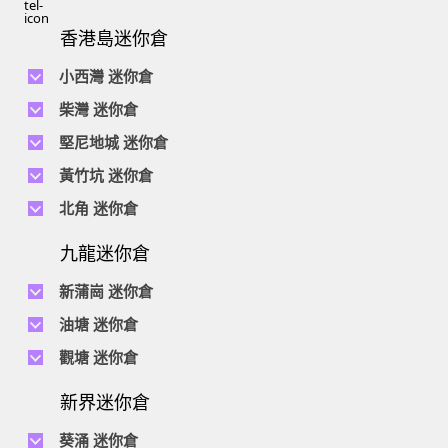
香港島迷你倉
小西灣 迷你倉
電話 :
2111 1062
柴灣 迷你倉
地址 : 柴灣新業街5號王子工業大廈4樓
電話 :
2194 0038
堅尼地城 迷你倉
地址 : 柴灣祥利街7號萬峰工業大廈6樓C室
電話 :
2116 0071
電話 :
2623 0280
黃竹坑 迷你倉
地址 : 柴灣新業街11號森龍工業大廈7樓B室
地址 : 堅尼地城士美菲路12P號祥興工業大廈9樓
電話 :
2116 0460
電話 :
2680 9691
北角 迷你倉
地址 : 柴灣利眾街20號柴灣中心工業大廈6樓B室及14樓B1室
地址 : 黃竹坑道18號瑞琪工業大廈14樓A室
電話 :
2623 0228
九龍迷你倉
地址 : 香港屈臣道4-6號海景大廈B座10樓4&6室
電話 :
2116 8113
地址 : 香港黃竹坑道56-60號怡華工業大廈3樓B室
新蒲崗 迷你倉
電話 :
2111 0509
油塘 迷你倉
地址 : 新蒲崗景福街106號太子工業大廈15樓B室
電話 :
2623 0300
觀塘 迷你倉
地址 : 油塘四山街4號華輝工業大廈一樓C室
電話 :
2111 2739
電話 :
2116 8156
地址 : 新蒲崗五芳街8號利嘉工業大廈9樓CD室
新界迷你倉
地址 : 觀塘偉業街146號美嘉工業大廈5樓A室
電話 :
2116 5165
葵涌 迷你倉