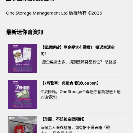
One Storage Management Ltd 版權所有 ©2026
最新迷你倉資訊
【家居解放】屋企變大冇難度！ 攞返生活空
間！
屋企雜物太多，搞到連轉身都冇位？ 裝修搬...
【7月驚喜：您租倉 我送Coupon】
仲夏降臨，One Storage至尊迷你倉為您送上透
心涼優惠！
【珍藏，不該被空間限制】
每個男人嘅衣櫃裡，都有捨不得丟嘅「戰