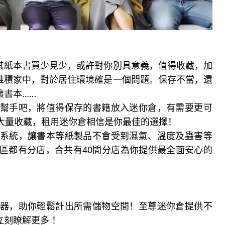
其紙本書買少見少，或許對你別具意義，值得收藏，加
堆積家中，對於居住環境確是一個問題。保存不當，還
壞書本……
迷你倉幫幫手吧，將值得保存的書籍放入迷你倉，有需要更可
大量收藏，租用迷你倉相信是你最佳的選擇！
溫及保安系統，讓書本等紙製品不會受到濕氣、溫度及蟲害等
不同地區都有分店，合共有40間分店為你提供最全面安心的
空間計算器，助你輕鬆計出所需儲物空間！至尊迷你倉提供不
刻瞭解更多 ！