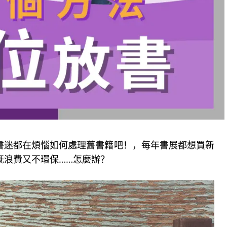
書迷都在煩惱如何處理舊書籍吧！，每年書展都想買新
既浪費又不環保……怎麼辦？