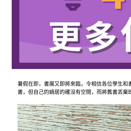
暑假在即，書展又即將來臨，令相信各位學生和
書，但自己的蝸居的確沒有空間，而將舊書丟棄