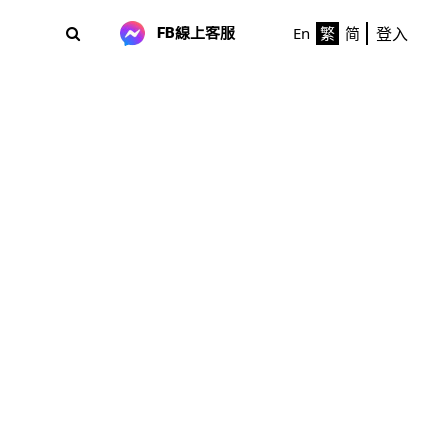
登入
En
繁
简
FB線上客服