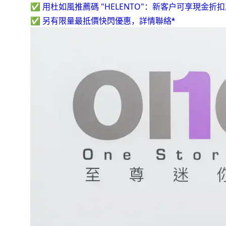
✅ 用杜如風推薦碼 "HELENTO"：新客户可享現金折
✅
另有
限量
最抵價
快閃優惠，詳情聯絡*