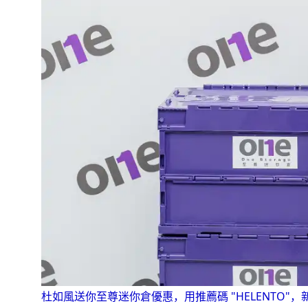
杜如風送你至尊迷你倉優惠，用推薦碼 "HELENTO"