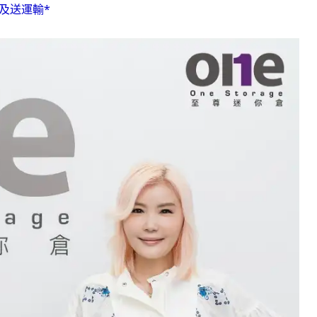
扣及送運輸*