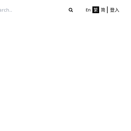
登入
En
繁
简