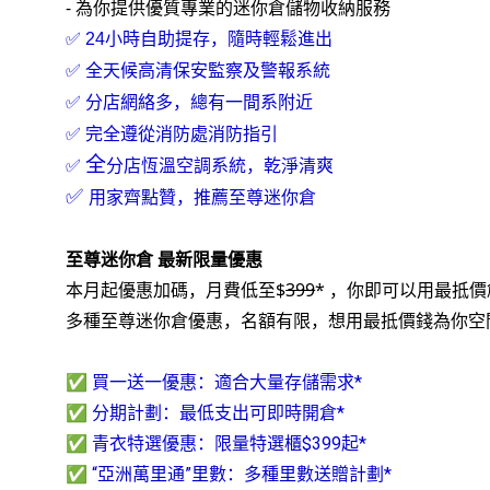
- 為你提供優質專業的迷你倉儲物收納服務
✅ 24小時自助提存，隨時輕鬆進出
✅ 全天候高清保安監察及警報系統
✅ 分店網絡多，總有一間系附近
✅ 完全遵從消防處消防指引
全
✅
分店恆溫空調系統，乾淨清爽
✅
用家齊點贊，推薦至尊迷你倉
至尊迷你倉 最新限量優惠
本月起優惠加碼，月費低至$
399
* ，你即可以用最抵
多種至尊迷你倉優惠，名額有限，想用最抵價錢為你空
✅
買一送一優惠：適合大量存儲需求*
✅
分期計劃
：
最低支出可即時開倉*
✅
青衣特選優惠：限量特選櫃$399起*
✅
“亞洲萬里通”里數：多種里數送贈計劃*