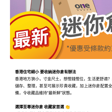
香港住宅細小 要收納迷你倉有辦法
香港地方狹小，寸金尺土，想慳錢慳位，生活更舒適？
儲存、整理，甚至可展示珍貴收藏，加上迷你倉配置
備，令收藏品維持“最新鮮”狀態。
選擇至尊迷你倉 收藏家首選
👏