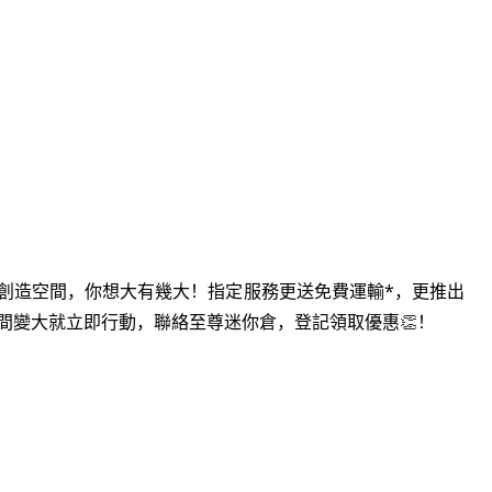
價創造空間，你想大有幾大！指定服務更送免費運輸*，更推出
間變大就立即行動，聯絡至尊迷你倉，登記領取優惠
！
👏