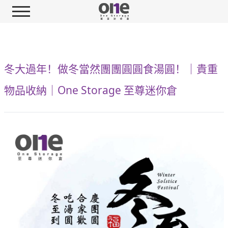
冬大過年！做冬當然團團圓圓食湯圓！｜貴重
物品收納｜One Storage 至尊迷你倉