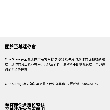
關於至尊迷你倉
One Storage至尊迷你倉為客戶提供優質及專業的迷你倉儲物收納服
務，迷你倉分店遍佈香港、九龍及新界，更積極不斷擴充業務，全部遵
從最新消防條例。
One Storage為金朝陽集團屬下迷你倉業務 (股票代號：00878.HK)。
至尊迷你倉職位空缺
至尊迷你倉免責聲明