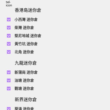
香港島迷你倉
小西灣 迷你倉
電話 :
2111 1062
柴灣 迷你倉
地址 : 柴灣新業街5號王子工業大廈4樓
電話 :
2194 0038
堅尼地城 迷你倉
地址 : 柴灣祥利街7號萬峰工業大廈6樓C室
電話 :
2116 0071
電話 :
2623 0280
黃竹坑 迷你倉
地址 : 柴灣新業街11號森龍工業大廈7樓B室
地址 : 堅尼地城士美菲路12P號祥興工業大廈9樓
電話 :
2116 0460
電話 :
2680 9691
北角 迷你倉
地址 : 柴灣利眾街20號柴灣中心工業大廈6樓B室及14樓B1室
地址 : 黃竹坑道18號瑞琪工業大廈14樓A室
電話 :
2623 0228
九龍迷你倉
地址 : 香港屈臣道4-6號海景大廈B座10樓4&6室
電話 :
2116 8113
地址 : 香港黃竹坑道56-60號怡華工業大廈3樓B室
新蒲崗 迷你倉
電話 :
2111 0509
油塘 迷你倉
地址 : 新蒲崗景福街106號太子工業大廈15樓B室
電話 :
2623 0300
觀塘 迷你倉
地址 : 油塘四山街4號華輝工業大廈一樓C室
電話 :
2111 2739
電話 :
2116 8156
地址 : 新蒲崗五芳街8號利嘉工業大廈9樓CD室
新界迷你倉
地址 : 觀塘偉業街146號美嘉工業大廈5樓A室
電話 :
2116 5165
葵涌 迷你倉