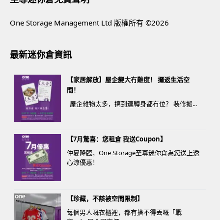
One Storage Management Ltd 版權所有 ©2026
最新迷你倉資訊
【家居解放】屋企變大冇難度！ 攞返生活空
間！
屋企雜物太多，搞到連轉身都冇位？ 裝修搬...
【7月驚喜：您租倉 我送Coupon】
仲夏降臨，One Storage至尊迷你倉為您送上透
心涼優惠！
【珍藏，不該被空間限制】
每個男人嘅衣櫃裡，都有捨不得丟嘅「戰