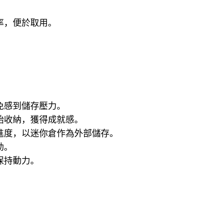
率，便於取用。
免感到儲存壓力。
始收納，獲得成就感。
進度，以迷你倉作為外部儲存。
動。
保持動力。