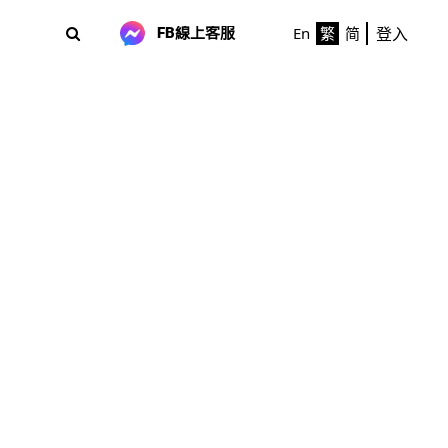
登入
En
繁
简
FB線上客服