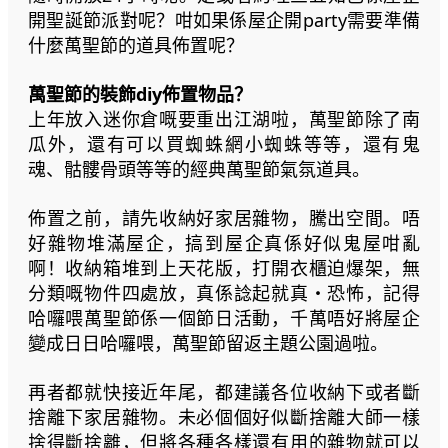
開聖誕節派對呢？咁如果係屋企開party需要準備
什麼萬聖節的道具佈置呢？
萬聖節的裝飾diy佈置物品？
上年放入迷你倉嘅要重出江湖啦，萬聖節除了南
瓜外，還有可以買蜘蛛網小蜘蛛等等，還有鬼
魂、骷髏骨頭等等的經典萬聖節氣氛道具。
佈置之前，請先收納好家居雜物，騰出空間。唔
好雜物堆滿屋企，搞到屋企真係好似鬼屋咁亂
啊！收納箱堆到上天花版，打開衣櫃迫爆架，無
分類嘅物件四處放，真係諗起就真・恐怖，記得
哈囉喂萬聖節係一個節日活動，千萬唔好將屋企
變成日日哈囉喂，萬聖節留返主題公園過啦。
再者都就快接近年尾，都建議各位收納下或者斷
捨離下家居雜物。未必個個好似斷捨離大師一樣
捨得斷捨離，但將各種各樣還有用的雜物就可以