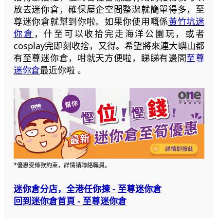
放去迷你倉，確保屋企空間整潔就簡單得多，至
尊迷你倉就幫到你啦。如果你使用嘅係
黃竹坑迷
你倉
，什至可以收拾完走海洋公園玩，或者
cosplay完即刻收捨，又得。希望將來連大嶼山都
有至尊迷你倉，咁就天方便啦，睇睇有邊間
至尊
迷你倉
最近你啦 。
*優惠受條款約束，詳情請聯絡職員。
迷你倉分店，全港任你揀 - 至尊迷你倉
回到迷你倉首頁 - 至尊迷你倉