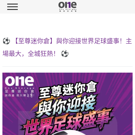
⚽ 【至尊迷你倉】與你迎接世界足球盛事！主
場最大，全城狂熱！ ⚽