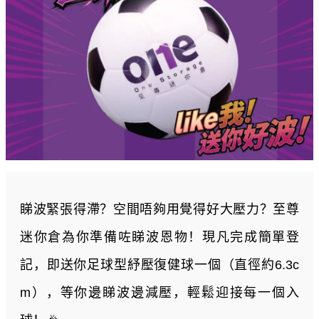
睇波緊張得滯？空間唔夠用覺得好大壓力？至尊
迷你倉為你準備咗睇波恩物！現凡完成簡單登
記，即送你足球型紓壓復健球一個（直徑約6.3c
m），等你邊睇波邊減壓，輕鬆迎接每一個入