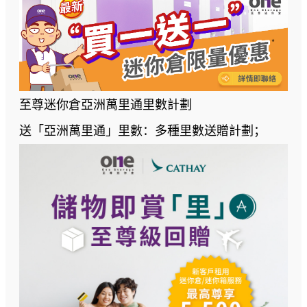
至尊迷你倉亞洲萬里通里數計劃
送「亞洲萬里通」里數：多種里數送贈計劃；