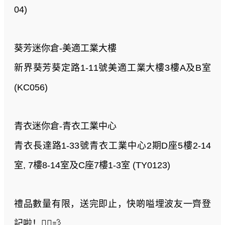
04)
葵芳迷你倉-美適工業大樓
新界葵芳葵定路1-11號美適工業大樓3樓A及B室
(KC056)
青衣迷你倉-青衣工業中心
青衣長達路1-33號青衣工業中心2期D座5樓2-14
室, 7樓8-14室及C座7樓1-3室 (TY0123)
禮品數量有限，送完即止，快啲嗌埋波友一齊登
記啦！🏃‍♂️💨