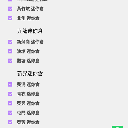
地址 : 柴灣祥利街7號萬峰工業大廈6樓C室
電話 :
2116 0071
電話 :
2623 0280
黃竹坑 迷你倉
地址 : 柴灣新業街11號森龍工業大廈7樓B室
地址 : 堅尼地城士美菲路12P號祥興工業大廈9樓
電話 :
2116 0460
電話 :
2680 9691
北角 迷你倉
地址 : 柴灣利眾街20號柴灣中心工業大廈6樓B室及14樓B1室
地址 : 黃竹坑道18號瑞琪工業大廈14樓A室
電話 :
2623 0228
九龍迷你倉
地址 : 香港屈臣道4-6號海景大廈B座10樓4&6室
電話 :
2116 8113
地址 : 香港黃竹坑道56-60號怡華工業大廈3樓B室
新蒲崗 迷你倉
電話 :
2111 0509
油塘 迷你倉
地址 : 新蒲崗景福街106號太子工業大廈15樓B室
電話 :
2623 0300
觀塘 迷你倉
地址 : 油塘四山街4號華輝工業大廈一樓C室
電話 :
2111 2739
電話 :
2116 8156
地址 : 新蒲崗五芳街8號利嘉工業大廈9樓CD室
新界迷你倉
地址 : 觀塘偉業街146號美嘉工業大廈5樓A室
電話 :
2116 5165
葵涌 迷你倉
地址 : 新蒲崗景福街114號捷景工業大廈3樓A室
電話 :
2111 2683
青衣 迷你倉
地址 : 葵涌昌榮路9-11號同珍工業大廈B座19樓
電話 :
2111 1063
葵興 迷你倉
地址 : 青衣長達路1-33號青衣工業中心2期D座5樓及7樓, C座7樓
電話 :
2111 0389
電話 :
2111 1629
屯門 迷你倉
地址 : 葵涌打磚坪街16號有利工業貨倉大廈2樓D室
地址 : 葵興葵昌路9-15號貴豐工業6樓A室及8樓B室
電話 :
2374 2022
葵芳 迷你倉
地址 : 屯門新益里3號通明工業大廈1,4及5樓