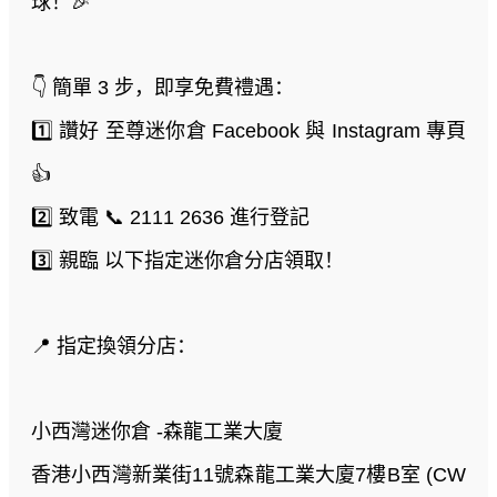
球！🎉
👇 簡單 3 步，即享免費禮遇：
1️⃣ 讚好 至尊迷你倉 Facebook 與 Instagram 專頁
👍
2️⃣ 致電 📞 2111 2636 進行登記
3️⃣ 親臨 以下指定迷你倉分店領取！
📍 指定換領分店：
小西灣迷你倉 -森龍工業大廈
香港小西灣新業街11號森龍工業大廈7樓B室 (CW