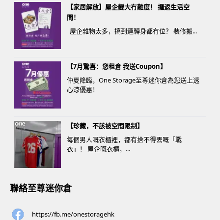
【家居解放】屋企變大冇難度！ 攞返生活空
間！
屋企雜物太多，搞到連轉身都冇位？ 裝修搬...
【7月驚喜：您租倉 我送Coupon】
仲夏降臨，One Storage至尊迷你倉為您送上透
心涼優惠！
【珍藏，不該被空間限制】
每個男人嘅衣櫃裡，都有捨不得丟嘅「戰
衣」！ 屋企嘅衣櫃，...
聯絡至尊迷你倉
https://fb.me/onestoragehk