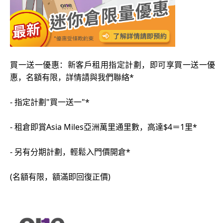
買一送一優惠：新客戶租用指定計劃，即可享買一送一優
惠，名額有限，詳情請與我們聯絡*
- 指定計劃"買一送一"*
- 租倉即賞Asia Miles亞洲萬里通里數，高達$4＝1里*
- 另有分期計劃，輕鬆入門價開倉*
(名額有限，額滿即回復正價)