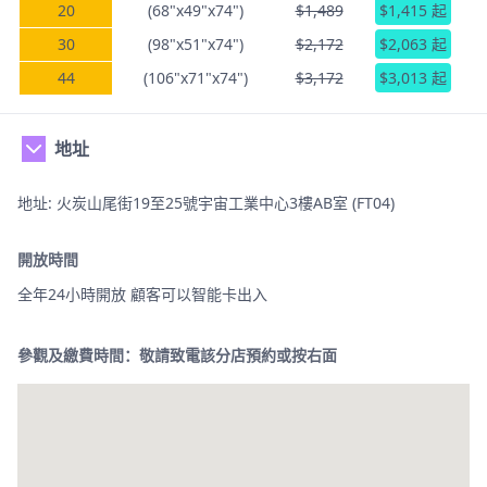
20
(68"x49"x74")
$1,489
$1,415 起
30
(98"x51"x74")
$2,172
$2,063 起
44
(106"x71"x74")
$3,172
$3,013 起
地址
地址: 火炭山尾街19至25號宇宙工業中心3樓AB室 (FT04)
開放時間
全年24小時開放 顧客可以智能卡出入
參觀及繳費時間：敬請致電該分店預約或按右面