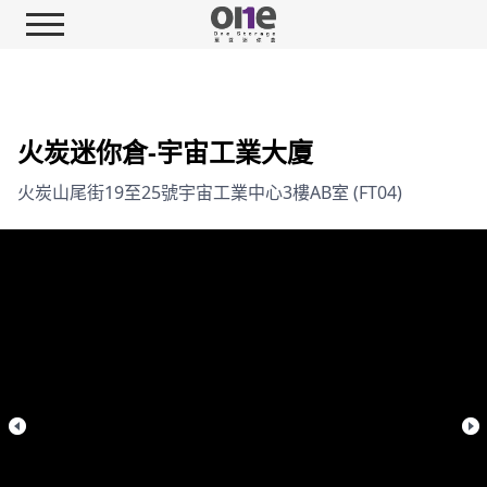
火炭迷你倉-宇宙工業大廈
火炭山尾街19至25號宇宙工業中心3樓AB室 (FT04)