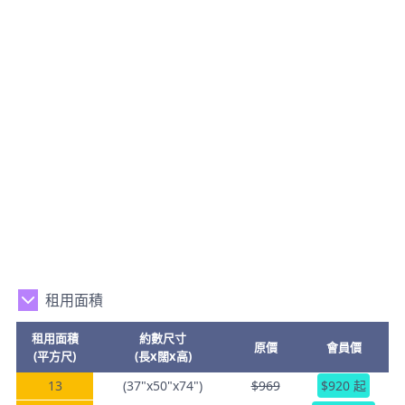
租用面積
租用面積
約數尺寸
原價
會員價
(平方尺)
(長x闊x高)
13
(37"x50"x74")
$969
$920 起