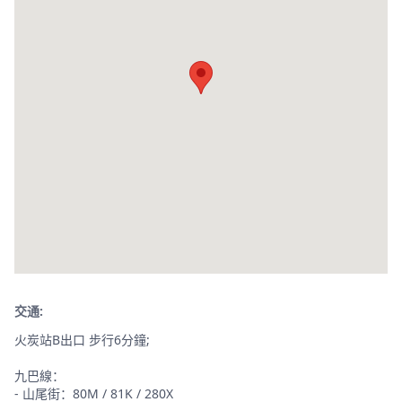
交通:
火炭站B出口 步行6分鐘;
九巴線：
- 山尾街：80M / 81K / 280X