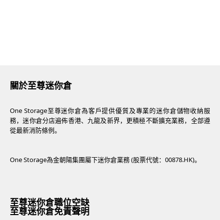
關於至尊迷你倉
One Storage至尊迷你倉為客戶提供優質及專業的迷你倉儲物收納服
務，迷你倉分店遍佈香港、九龍及新界，更積極不斷擴充業務，全部遵
從最新消防條例。
One Storage為金朝陽集團屬下迷你倉業務 (股票代號：00878.HK)。
至尊迷你倉職位空缺
至尊迷你倉免責聲明