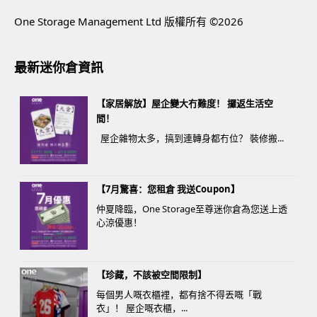
One Storage Management Ltd 版權所有 ©2026
最新迷你倉資訊
【家居解放】屋企變大冇難度！ 攞返生活空
間！
屋企雜物太多，搞到連轉身都冇位？ 裝修搬...
【7月驚喜：您租倉 我送Coupon】
仲夏降臨，One Storage至尊迷你倉為您送上透
心涼優惠！
【珍藏，不該被空間限制】
每個男人嘅衣櫃裡，都有捨不得丟嘅「戰
衣」！ 屋企嘅衣櫃，...