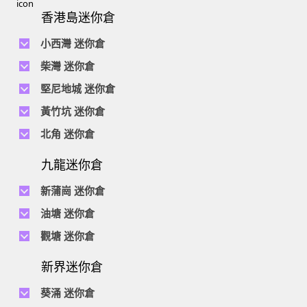
香港島迷你倉
小西灣 迷你倉
電話 :
2111 1062
柴灣 迷你倉
地址 : 柴灣新業街5號王子工業大廈4樓
電話 :
2194 0038
堅尼地城 迷你倉
地址 : 柴灣祥利街7號萬峰工業大廈6樓C室
電話 :
2116 0071
電話 :
2623 0280
黃竹坑 迷你倉
地址 : 柴灣新業街11號森龍工業大廈7樓B室
地址 : 堅尼地城士美菲路12P號祥興工業大廈9樓
電話 :
2116 0460
電話 :
2680 9691
北角 迷你倉
地址 : 柴灣利眾街20號柴灣中心工業大廈6樓B室及14樓B1室
地址 : 黃竹坑道18號瑞琪工業大廈14樓A室
電話 :
2623 0228
九龍迷你倉
地址 : 香港屈臣道4-6號海景大廈B座10樓4&6室
電話 :
2116 8113
地址 : 香港黃竹坑道56-60號怡華工業大廈3樓B室
新蒲崗 迷你倉
電話 :
2111 0509
油塘 迷你倉
地址 : 新蒲崗景福街106號太子工業大廈15樓B室
電話 :
2623 0300
觀塘 迷你倉
地址 : 油塘四山街4號華輝工業大廈一樓C室
電話 :
2111 2739
電話 :
2116 8156
地址 : 新蒲崗五芳街8號利嘉工業大廈9樓CD室
新界迷你倉
地址 : 觀塘偉業街146號美嘉工業大廈5樓A室
電話 :
2116 5165
葵涌 迷你倉
地址 : 新蒲崗景福街114號捷景工業大廈3樓A室