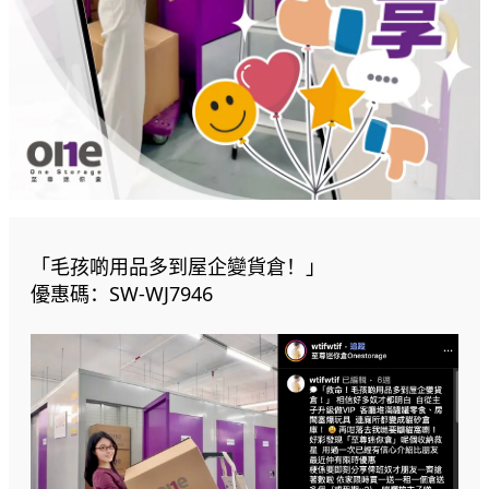
「毛孩啲用品多到屋企變貨倉！」
優惠碼：SW-WJ7946