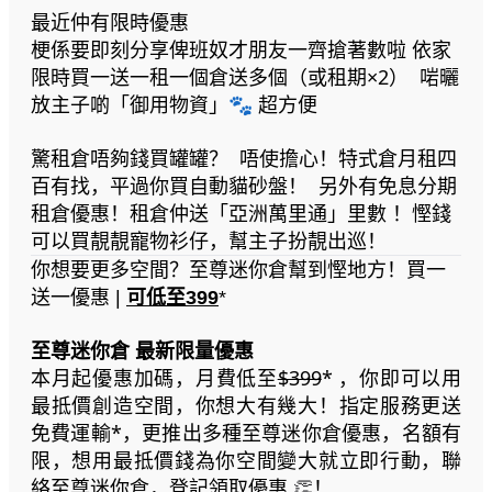
最近仲有限時優惠
梗係要即刻分享俾班奴才朋友一齊搶著數啦 依家
限時買一送一租一個倉送多個（或租期×2） 啱曬
放主子啲「御用物資」🐾 超方便
驚租倉唔夠錢買罐罐？ 唔使擔心！特式倉月租四
百有找，平過你買自動貓砂盤！ 另外有免息分期
租倉優惠！租倉仲送「亞洲萬里通」里數 ！慳錢
可以買靚靚寵物衫仔，幫主子扮靚出巡！
你想要更多空間？至尊迷你倉幫到慳地方！買一
送一優惠 |
可低至399
*
至尊迷你倉 最新限量優惠
本月起優惠加碼，月費低至
$399
* ，你即可以用
最抵價創造空間，你想大有幾大！指定服務更送
免費運輸*，更推出多種至尊迷你倉優惠，名額有
限，想用最抵價錢為你空間變大就立即行動，聯
絡至尊迷你倉，登記領取優惠
！
👏