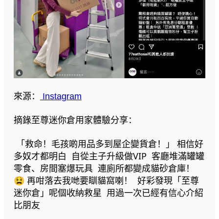
來源：
Instagram
摘錄至尊迷你倉用家體驗分享：
「救命！毛孩啲用品多到屋企變貨倉！」 相信好
多奴才都明白 自從主子升級做VIP 客廳堆滿罐罐
零食、房間塞爆玩具 連廁所都變成貓砂倉庫！
😫 再咁落去我哋要瞓貓窩喇！ 好彩發現「至尊
迷你倉」呢個收納救星 用過一次已經有信心介紹
比朋友