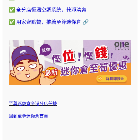
✅
全
分店恆溫空調系統，乾淨清爽
✅
用家齊點贊，推薦至尊迷你倉
🔗
至尊迷你倉全港分店任揀
回到至尊迷你倉首頁