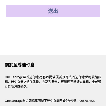
送出
關於至尊迷你倉
One Storage至尊迷你倉為客戶提供優質及專業的迷你倉儲物收納服
務，迷你倉分店遍佈香港、九龍及新界，更積極不斷擴充業務，全部遵
從最新消防條例。
One Storage為金朝陽集團屬下迷你倉業務 (股票代號：00878.HK)。