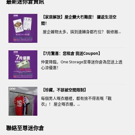
最新迷你倉資訊
【家居解放】屋企變大冇難度！ 攞返生活空
間！
屋企雜物太多，搞到連轉身都冇位？ 裝修搬...
【7月驚喜：您租倉 我送Coupon】
仲夏降臨，One Storage至尊迷你倉為您送上透
心涼優惠！
【珍藏，不該被空間限制】
每個男人嘅衣櫃裡，都有捨不得丟嘅「戰
衣」！ 屋企嘅衣櫃，...
聯絡至尊迷你倉