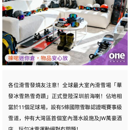
各位滑雪發燒友注意！全球最大室內滑雪場「華
發冰雪熱雪奇蹟」正式登陸深圳前海喇！佔地相
當於11個足球場，設有5條國際雪聯認證嘅賽事級
雪道，仲有大灣區首個室內潛水設施及JW萬豪酒
店，玩勻冰雪運動絕對冇問題！