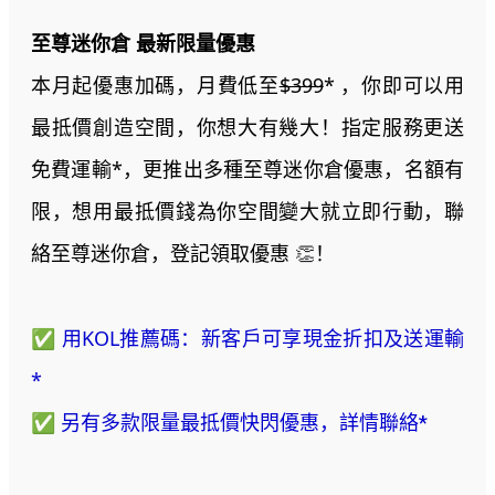
至尊迷你倉 最新限量優惠
本月起優惠加碼，月費低至
$399
* ，你即可以用
最抵價創造空間，你想大有幾大！指定服務更送
免費運輸*，更推出多種至尊迷你倉優惠，名額有
限，想用最抵價錢為你空間變大就立即行動，聯
絡至尊迷你倉，登記領取優惠
！
👏
✅ 用KOL推薦碼：新客戶可享現金折扣及送運輸
*
✅
另有多款
限量最抵價
快閃優惠，詳情聯絡*