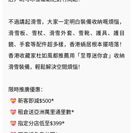
不過講起滑雪，大家一定明白裝備收納嘅煩惱，
滑雪板、雪杖、滑雪外套、雪靴、護具、護目
鏡、手套等配件超多樣，香港蝸居根本擺唔落！
香港收藏家杜如風都推薦用「至尊迷你倉」收納
滑雪裝備，輕鬆解決空間煩惱！
限時推廣優惠：
💝 新客即減$500*
💝 租倉送亞洲萬里通里數*
💝 指定分店低至$399*