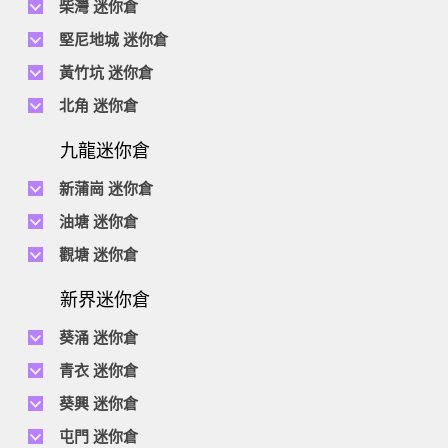
柴灣 迷你倉
地址 : 柴灣新業街5號王子工業大廈4樓
電話 :
2194 0038
堅尼地城 迷你倉
地址 : 柴灣祥利街7號萬峰工業大廈6樓C室
電話 :
2116 0071
電話 :
2623 0280
黃竹坑 迷你倉
地址 : 柴灣新業街11號森龍工業大廈7樓B室
地址 : 堅尼地城士美菲路12P號祥興工業大廈9樓
電話 :
2116 0460
電話 :
2680 9691
北角 迷你倉
地址 : 柴灣利眾街20號柴灣中心工業大廈6樓B室及14樓B1室
地址 : 黃竹坑道18號瑞琪工業大廈14樓A室
電話 :
2623 0228
九龍迷你倉
地址 : 香港屈臣道4-6號海景大廈B座10樓4&6室
電話 :
2116 8113
地址 : 香港黃竹坑道56-60號怡華工業大廈3樓B室
新蒲崗 迷你倉
電話 :
2111 0509
油塘 迷你倉
地址 : 新蒲崗景福街106號太子工業大廈15樓B室
電話 :
2623 0300
觀塘 迷你倉
地址 : 油塘四山街4號華輝工業大廈一樓C室
電話 :
2111 2739
電話 :
2116 8156
地址 : 新蒲崗五芳街8號利嘉工業大廈9樓CD室
新界迷你倉
地址 : 觀塘偉業街146號美嘉工業大廈5樓A室
電話 :
2116 5165
葵涌 迷你倉
地址 : 新蒲崗景福街114號捷景工業大廈3樓A室
電話 :
2111 2683
青衣 迷你倉
地址 : 葵涌昌榮路9-11號同珍工業大廈B座19樓
電話 :
2111 1063
葵興 迷你倉
地址 : 青衣長達路1-33號青衣工業中心2期D座5樓及7樓, C座7樓
電話 :
2111 0389
電話 :
2111 1629
屯門 迷你倉
地址 : 葵涌打磚坪街16號有利工業貨倉大廈2樓D室