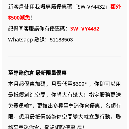
新客戶使用我嘅專屬優惠碼「SW-VY4432」
額外
$500減免
！
記得同客服講你有優惠碼：
SW- VY4432
Whatsapp 熱線：
51188503
至尊迷你倉 最新限量優惠
本月起優惠加碼，月費低至
$399
* ，你即可以用
最抵價創造空間，你想大有幾大！指定服務更送
免費運輸*，更推出多種至尊迷你倉優惠，名額有
限，想用最抵價錢為你空間變大就立即行動，聯
絡至尊迷你倉，登記領取優惠
！
👏