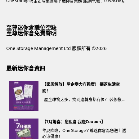
One Storage為金朝陽集團屬下迷你倉業務 (股票代號：00878.HK)。
至尊迷你倉職位空缺
至尊迷你倉免責聲明
One Storage Management Ltd 版權所有 ©2026
最新迷你倉資訊
【家居解放】屋企變大冇難度！ 攞返生活空
間！
屋企雜物太多，搞到連轉身都冇位？ 裝修搬...
【7月驚喜：您租倉 我送Coupon】
仲夏降臨，One Storage至尊迷你倉為您送上透
心涼優惠！