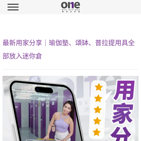
最新用家分享｜瑜伽墊、頌缽、普拉提用具全
部放入迷你倉