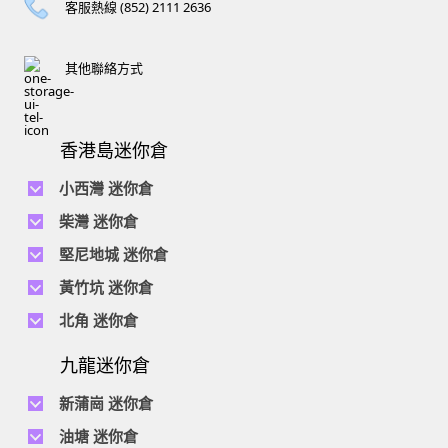
客服熱線 (852) 2111 2636
其他聯絡方式
香港島迷你倉
小西灣 迷你倉
電話 :
2111 1062
柴灣 迷你倉
地址 : 柴灣新業街5號王子工業大廈4樓
電話 :
2194 0038
堅尼地城 迷你倉
地址 : 柴灣祥利街7號萬峰工業大廈6樓C室
電話 :
2116 0071
電話 :
2623 0280
黃竹坑 迷你倉
地址 : 柴灣新業街11號森龍工業大廈7樓B室
地址 : 堅尼地城士美菲路12P號祥興工業大廈9樓
電話 :
2116 0460
電話 :
2680 9691
北角 迷你倉
地址 : 柴灣利眾街20號柴灣中心工業大廈6樓B室及14樓B1室
地址 : 黃竹坑道18號瑞琪工業大廈14樓A室
電話 :
2623 0228
九龍迷你倉
地址 : 香港屈臣道4-6號海景大廈B座10樓4&6室
電話 :
2116 8113
地址 : 香港黃竹坑道56-60號怡華工業大廈3樓B室
新蒲崗 迷你倉
電話 :
2111 0509
油塘 迷你倉