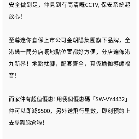
安全做到足，仲見到有高清嘅CCTV, 保安系統超
放心！
至尊迷你倉係上市公司金朝陽集團旗下品牌，全
港幾十間分店嘅地點位置都好方便，分店遍佈港
九新界！地點就腳，配套齊全，真係瑜伽導師福
音！
而家仲有超值優惠! 用我個優惠碼「SW-VY4432」
仲可以即減$500，另外送飛行里數，即刻預約上
去參觀睇倉啦！