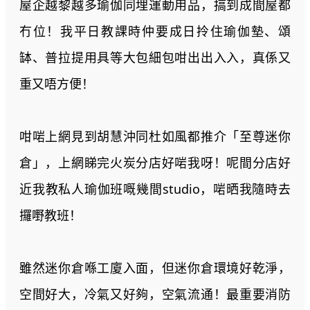
屋企越黎越多瑜伽同埋運動用品，搞到成間屋都
冇位！我平日教課時仲要成日拎住瑜伽墊、頌
缽、普拉提用具等大包細包咁出出入入，真係又
重又唔方便！
咁啱上網見到胡慧沖同杜如風都推介「至尊迷你
倉」，上網睇完火炭分店好啱我呀！呢間分店好
近我教私人瑜伽班嘅幾間studio，啱晒我隨時去
攞嘢教班！
雖然迷你倉喺工廈入面，但迷你倉環境好乾淨，
空間好大，冷氣又好夠，空氣流通！最重要消防