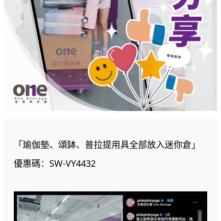
「瑜伽墊、頌缽、普拉提用具全部放入迷你倉」
優惠碼：SW-VY4432