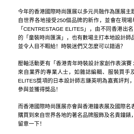
今年的香港國際時尚匯展以多元共融作為匯展主
自世界各地接受250個品牌的新作，並會在現場
「CENTRESTAGE ELITES」，由不同
的「童裝時尚匯演」，也有數場主打本地設計師
並令人目不睱給！時裝迷們又怎麼可以錯過？
壓軸活動更有「香港青年時裝設計家創作表演賽 
來自業界的專業人士，如雜誌編輯、服裝買手及形
ELITES獎項的日本設計師志鎌英明為嘉賓評
參與並獲得獎品！
而香港國際時尚匯展亦會與香港鐘表展及國際名
購買到來自世界各地的著名品牌服飾及名貴鐘錶
留意一下！