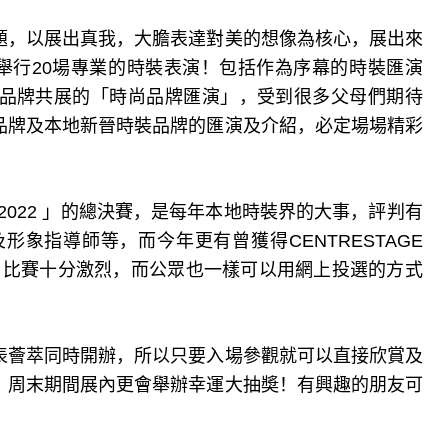
題，以展出真我，大膽表達對美的想像為核心，展出來
舉行20場專業的時裝表演！包括作為序幕的時裝匯演
香港出名品牌共展的「時尚品牌匯演」，受到很多父母們期待
品牌及本地新晉時裝品牌的匯演及介紹，必定場場精彩
2022 」的總決賽，是每年本地時裝界的大事，評判有
象指導師等，而今年更有曾獲得CENTRESTAGE
判，比賽十分激烈，而公眾也一樣可以用網上投選的方式
表薈萃同時開辦，所以只要入場參觀就可以直接欣賞及
，周末期間展內更會舉辦幸運大抽奬！有興趣的朋友可