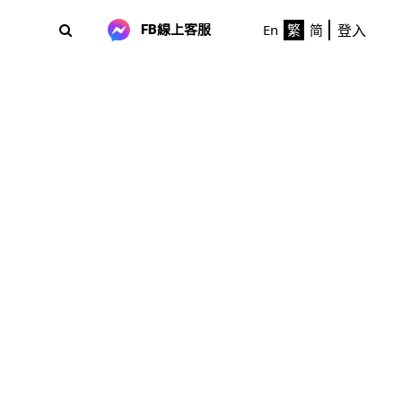
登入
En
繁
简
FB線上客服