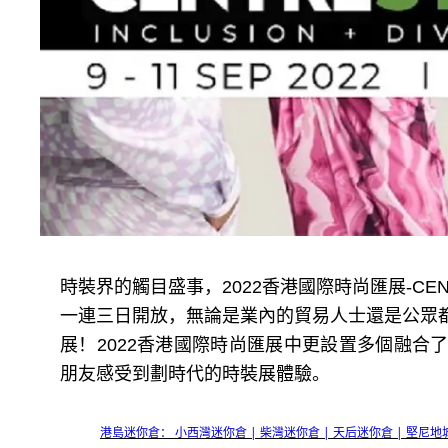
時裝界的觸目盛事，2022香港國際時尚匯展-CENT
一連三日開放，無論是業內的貿易人士還是公眾
展！2022香港國際時尚匯展中更設置多個融合
朋友感受到劃時代的時裝展體驗。
港島迷你倉： 小西灣迷你倉 | 柴灣迷你倉 | 天后迷你倉 | 堅尼地