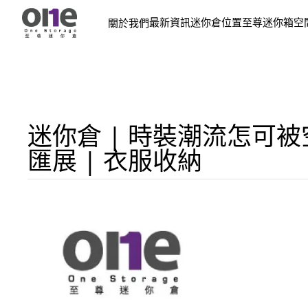
最新資訊
迷你倉位置
至尊迷你箱
空
關於我們
迷你倉 | 時裝潮流怎可
匯展 | 衣服收納