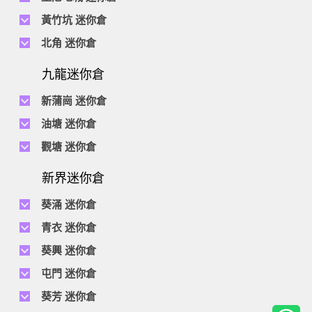
地址 : 柴灣祥利街7號萬峰工業大廈6樓C室
電話 :
2116 0071
電話 :
2623 0280
黃竹坑 迷你倉
地址 : 柴灣新業街11號森龍工業大廈7樓B室
地址 : 堅尼地城士美菲路12P號祥興工業大廈9樓
電話 :
2116 0460
電話 :
2680 9691
北角 迷你倉
地址 : 柴灣利眾街20號柴灣中心工業大廈6樓B室及14樓B1室
地址 : 黃竹坑道18號瑞琪工業大廈14樓A室
電話 :
2623 0228
九龍迷你倉
地址 : 香港屈臣道4-6號海景大廈B座10樓4&6室
電話 :
2116 8113
地址 : 香港黃竹坑道56-60號怡華工業大廈3樓B室
新蒲崗 迷你倉
電話 :
2111 0509
油塘 迷你倉
地址 : 新蒲崗景福街106號太子工業大廈15樓B室
電話 :
2623 0300
觀塘 迷你倉
地址 : 油塘四山街4號華輝工業大廈一樓C室
電話 :
2111 2739
電話 :
2116 8156
地址 : 新蒲崗五芳街8號利嘉工業大廈9樓CD室
新界迷你倉
地址 : 觀塘偉業街146號美嘉工業大廈5樓A室
電話 :
2116 5165
葵涌 迷你倉
地址 : 新蒲崗景福街114號捷景工業大廈3樓A室
電話 :
2111 2683
青衣 迷你倉
地址 : 葵涌昌榮路9-11號同珍工業大廈B座19樓
電話 :
2111 1063
葵興 迷你倉
地址 : 青衣長達路1-33號青衣工業中心2期D座5樓及7樓, C座7樓
電話 :
2111 0389
電話 :
2111 1629
屯門 迷你倉
地址 : 葵涌打磚坪街16號有利工業貨倉大廈2樓D室
地址 : 葵興葵昌路9-15號貴豐工業6樓A室及8樓B室
電話 :
2374 2022
葵芳 迷你倉
地址 : 屯門新益里3號通明工業大廈1,4及5樓