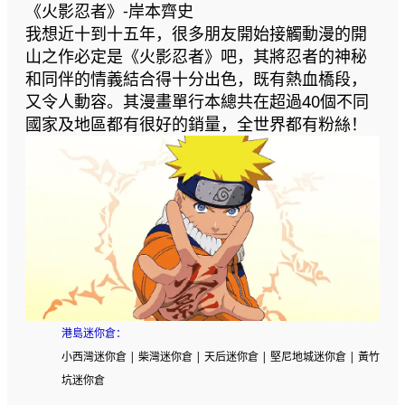
《火影忍者》-岸本齊史
我想近十到十五年，很多朋友開始接觸動漫的開
山之作必定是《火影忍者》吧，其將忍者的神秘
和同伴的情義結合得十分出色，既有熱血橋段，
又令人動容。其漫畫單行本總共在超過40個不同
國家及地區都有很好的銷量，全世界都有粉絲！
港島
迷你倉
：
小西灣迷你倉 | 柴灣迷你倉 | 天后迷你倉 | 堅尼地城迷你倉 | 黃竹
坑迷你倉