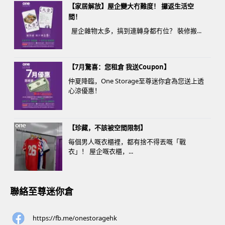
【家居解放】屋企變大冇難度！ 攞返生活空
間！
屋企雜物太多，搞到連轉身都冇位？ 裝修搬...
【7月驚喜：您租倉 我送Coupon】
仲夏降臨，One Storage至尊迷你倉為您送上透
心涼優惠！
【珍藏，不該被空間限制】
每個男人嘅衣櫃裡，都有捨不得丟嘅「戰
衣」！ 屋企嘅衣櫃，...
聯絡至尊迷你倉
https://fb.me/onestoragehk