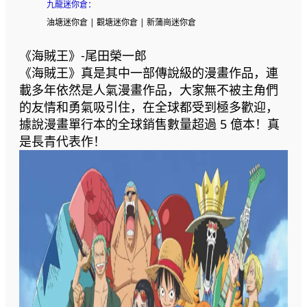
九龍迷你倉
：
油塘迷你倉 | 觀塘迷你倉 | 新蒲崗迷你倉
《海賊王》-尾田榮一郎
《海賊王》真是其中一部傳說級的漫畫作品，連
載多年依然是人氣漫畫作品，大家無不被主角們
的友情和勇氣吸引住，在全球都受到極多歡迎，
據說漫畫單行本的全球銷售數量超過 5 億本！真
是長青代表作！