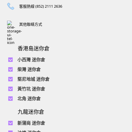
客服熱線 (852) 2111 2636
其他聯絡方式
香港島迷你倉
小西灣 迷你倉
電話 :
2111 1062
柴灣 迷你倉
地址 : 柴灣新業街5號王子工業大廈4樓
電話 :
2194 0038
堅尼地城 迷你倉
地址 : 柴灣祥利街7號萬峰工業大廈6樓C室
電話 :
2116 0071
電話 :
2623 0280
黃竹坑 迷你倉
地址 : 柴灣新業街11號森龍工業大廈7樓B室
地址 : 堅尼地城士美菲路12P號祥興工業大廈9樓
電話 :
2116 0460
電話 :
2680 9691
北角 迷你倉
地址 : 柴灣利眾街20號柴灣中心工業大廈6樓B室及14樓B1室
地址 : 黃竹坑道18號瑞琪工業大廈14樓A室
電話 :
2623 0228
九龍迷你倉
地址 : 香港屈臣道4-6號海景大廈B座10樓4&6室
電話 :
2116 8113
地址 : 香港黃竹坑道56-60號怡華工業大廈3樓B室
新蒲崗 迷你倉
電話 :
2111 0509