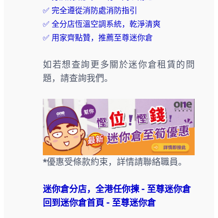
✅ 完全遵從消防處消防指引
✅
全
分店恆溫空調系統，乾淨清爽
✅
用家齊點贊，推薦至尊迷你倉
如若想查詢更多關於迷你倉租賃的問
題，請查詢我們。
*優惠受條款約束，詳情請聯絡職員。
迷你倉分店，全港任你揀 - 至尊迷你倉
回到迷你倉首頁 - 至尊迷你倉