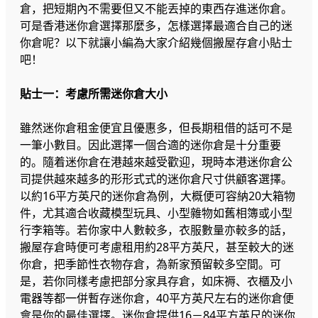
倉，把短期內不需要但又不能丟掉的東西存進迷你倉。
可是香港迷你倉選擇那麼多，怎樣選擇最適合自己的迷
你倉呢？以下就讓小編為大家介紹幾個搬屋存倉小貼士
吧！
貼士一：考慮所需迷你倉大小
雖然迷你倉租金便宜且優惠多，但長期租借的話可不是
一筆小數目。因此選擇一個合適的迷你倉是十分重要
的。隨着迷你倉在港越來越受歡迎，現時本港迷你倉公
司提供越來越多的形形式式的迷你倉尺寸供顧客選擇。
以約16平方英尺的迷你倉為例，大概便可容納20大箱物
件，尤其適合收藏模型玩具、小型雜物如舊相簿或小型
行李箱等。若你家中人數較多，衣服數量亦較多的話，
搬屋存倉時便可考慮租用約28平方英尺，甚至較大的迷
你倉，把季節性衣物存倉，為新家預留較多空間。可
是，若你同樣考慮把部分家具存倉，如床褥、衣櫃及小
電器等都一併暫存迷你倉，40平方英尺左右的迷你倉便
會是你的最佳選擇。迷你倉提供16－84平方英尺的迷你