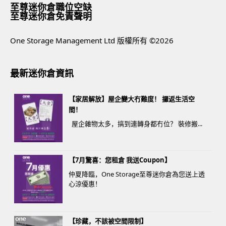
至尊迷你倉職位空缺
至尊迷你倉免責聲明
One Storage Management Ltd 版權所有 ©2026
最新迷你倉資訊
【家居解放】屋企變大冇難度！ 攞返生活空
間！
屋企雜物太多，搞到連轉身都冇位？ 裝修搬...
【7月驚喜：您租倉 我送Coupon】
仲夏降臨，One Storage至尊迷你倉為您送上透
心涼優惠！
【珍藏，不該被空間限制】