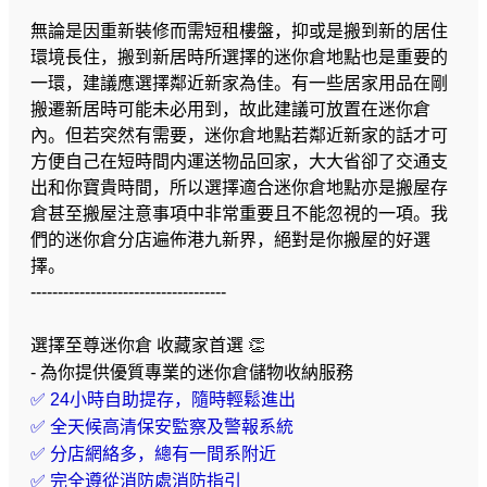
無論是因重新裝修而需短租樓盤，抑或是搬到新的居住
環境長住，搬到新居時所選擇的迷你倉地點也是重要的
一環，建議應選擇鄰近新家為佳。有一些居家用品在剛
搬遷新居時可能未必用到，故此建議可放置在迷你倉
內。但若突然有需要，迷你倉地點若鄰近新家的話才可
方便自己在短時間内運送物品回家，大大省卻了交通支
出和你寶貴時間，所以選擇適合迷你倉地點亦是搬屋存
倉甚至搬屋注意事項中非常重要且不能忽視的一項。我
們的迷你倉分店遍佈港九新界，絕對是你搬屋的好選
擇。
------------------------------------
選擇至尊迷你倉 收藏家首選 👏
- 為你提供優質專業的迷你倉儲物收納服務
✅ 24小時自助提存，隨時輕鬆進出
✅ 全天候高清保安監察及警報系統
✅ 分店網絡多，總有一間系附近
✅ 完全遵從消防處消防指引