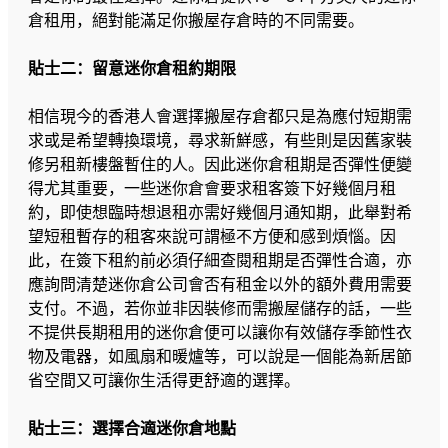
倉租用，絕對能滿足你搬屋存倉時的不同需要。
貼士二：留意迷你倉租約期限
相信現今的香港人會選擇搬屋存倉都只是為應付短期需
求或是希望轉換環境，尋求新鮮感，有些則是因舊家裝
修另租新樓盤暫住的人。因此迷你倉租期是否彈性便變
得尤其重要，一些迷你倉會要求租客簽下好幾個月租
約，即使想臨時想退租亦需好幾個月通知期，此舉對希
望短租暫存的租客來說可謂極不方便和感到煩惱。因
此，在簽下租約前必須仔細查閱租期是否彈性合適，亦
應詢問清楚迷你倉公司會否有租金以外的額外費用需要
支付。不過，若你並非因裝修而需搬屋儲存的話，一些
不提供長期租用的迷你倉便可以讓你有效儲存季節性衣
物及電器，如風扇和暖爐等，可以說是一個能為新居節
省空間又可讓你生活得更舒適的選擇。
貼士三：選擇合適迷你倉地點