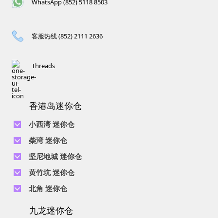
WhatsApp (852) 5118 8503
客服热线 (852) 2111 2636
Threads
香港岛迷你仓
小西湾 迷你仓
电话 :
2111 1062
柴湾 迷你仓
地址 : 柴湾新业街5号王子工业大厦4楼
电话 :
2194 0038
坚尼地城 迷你仓
地址 : 柴湾祥利街7号万峰工业大厦6楼C室
电话 :
2116 0071
电话 :
2623 0280
黄竹坑 迷你仓
地址 : 柴湾新业街11号森龙工业大厦7楼B室
地址 : 坚尼地城士美菲路12P号祥兴工业大厦9楼
电话 :
2116 0460
电话 :
2680 9691
北角 迷你仓
地址 : 柴湾利众街20号柴湾中心工业大厦6楼B室及14楼B1室
地址 : 黄竹坑道18号瑞琪工业大厦14楼A室
电话 :
2623 0228
九龙迷你仓
地址 : 香港屈臣道4-6号海景大厦B座10楼4&6室
电话 :
2116 8113