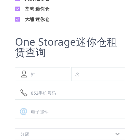
地址 : 新界葵芳葵定路1-11号美适工业
电话 :
2111 3536
电话 :
2653 5200
大楼3楼A及B室
荃湾 迷你仓
地址 : 火炭黄竹洋街5-7号富昌中心6楼E,
地址 : 屯门河田街4号凯昌工业大厦10/F
电话 :
2111 2663
H-J 室
大埔 迷你仓
A室
地址 : 荃湾德士古道216-218号京华工业
电话 :
2116 5352
电话 :
2111 3525
货仓大厦2期14楼
地址 : 大埔汀角路55号, 太平工业中心2
地址 : 火炭禾香街1-7号华威工业大厦3
电话 :
2116 9327
One Storage迷你仓租
座11楼,14楼及16楼
楼C室
地址 : 荃湾马角街2-6号华兴工业大厦7
赁查询
电话 :
2116 8955
楼A,B,D室
地址 : 火炭山尾街19至25号宇宙工业中
心3楼AB室
电话 :
2116 5369
地址 : 火炭坳背湾街27-3号 协兴工业中
心14楼D室