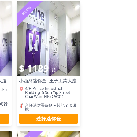
最新优惠
$ 1189
起
大厦
小西灣迷你倉 -王子工業大廈
4/F, Prince Industrial
工业大
Building, 5 Sun Yip Street,
Chai Wan, HK (CW01)
 项设
合符消防署条例 + 其他 8 项设
施
选择迷你仓