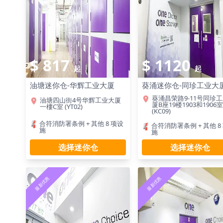
$ 817
$ 1120
起
起
油塘迷你仓-华辉工业大厦
葵涌迷你仓-同珍工业大
葵涌昌荣路9-11号同珍
油塘四山街4号华辉工业大厦
厦B座19楼1903和1906室
一樓C室 (YT02)
(KC09)
合符消防署条例 + 其他 8 项设
合符消防署条例 + 其他 8
施
施
选择迷你仓
选择迷你仓
最新优惠
最新优惠