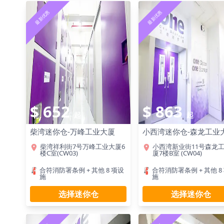
最新优惠
最新优惠
$ 652
$ 863
起
起
柴湾迷你仓-万峰工业大厦
小西湾迷你仓-森龙工业
柴湾祥利街7号万峰工业大厦6
小西湾新业街11号森龙
楼C室(CW03)
厦7楼B室 (CW04)
合符消防署条例 + 其他 8 项设
合符消防署条例 + 其他 8
施
施
选择迷你仓
选择迷你仓