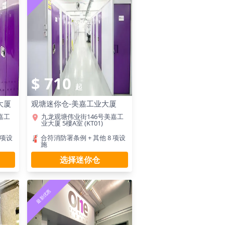
$ 710
起
大厦
观塘迷你仓-美嘉工业大厦
嘉工
九龙观塘伟业街146号美嘉工
业大厦 5樓A室 (KT01)
 项设
合符消防署条例 + 其他 8 项设
施
选择迷你仓
最新优惠