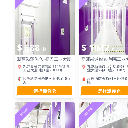
$ 688
$ 1042
起
起
新蒲岗迷你仓 -捷景工业大厦
新蒲岗迷你仓-利嘉工业
九龙新蒲岗景福街114号捷景
九龙新蒲岗五芳街8号利
工业大厦3楼A室 (DH03)
业大厦9楼CD室 (DH02)
合符消防署条例 + 其他 8 项设
合符消防署条例 + 其他 8
施
施
选择迷你仓
选择迷你仓
最新优惠
最新优惠