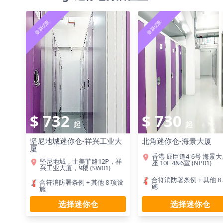
最新优惠
最新优惠
$ 732
$ 730
起
起
坚尼地城迷你仓-祥兴工业大
北角迷你仓-海景大厦
厦
香港 屈臣道4-6号 海景大
坚尼地城，士美菲路12P，祥
座 10F 4&6室 (NP01)
兴工业大厦，9楼 (SW01)
合符消防署条例 + 其他 8
合符消防署条例 + 其他 8 项设
施
施
选择迷你仓
选择迷你仓