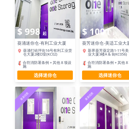
$ 998
$ 1001
起
起
葵涌迷你仓-有利工业大厦
葵芳迷你仓-美适工业大
葵涌打砖坪街16号有利工业货
新界葵芳葵定路1-11号
仓大厦2楼D室(KC02)
业大厦3楼A & B(KC056)
合符消防署条例 + 其他 8 项设
合符消防署条例 + 其他 8
施
施
选择迷你仓
选择迷你仓
最新优惠
最新优惠