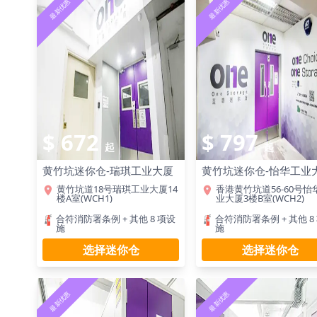
最新优惠
最新优惠
$ 672
$ 797
起
起
黄竹坑迷你仓-瑞琪工业大厦
黄竹坑迷你仓-怡华工业
黄竹坑道18号瑞琪工业大厦14
香港黄竹坑道56-60号怡
楼A室(WCH1)
业大厦3楼B室(WCH2)
合符消防署条例 + 其他 8 项设
合符消防署条例 + 其他 8
施
施
选择迷你仓
选择迷你仓
最新优惠
最新优惠