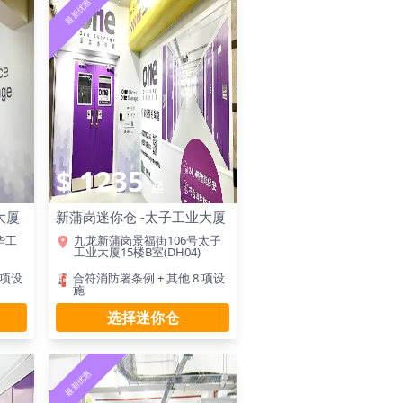
最新优惠
$ 1235
起
大厦
新蒲岗迷你仓 -太子工业大厦
华工
九龙新蒲岗景福街106号太子
工业大厦15楼B室(DH04)
 项设
合符消防署条例 + 其他 8 项设
施
选择迷你仓
最新优惠