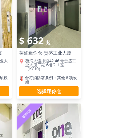
$ 632
起
厦
葵涌迷你仓-贵盛工业大厦
工业大
葵涌大连排道42-46 号贵盛工
业大厦二期 6楼G-H 室
（KC10）
 项设
合符消防署条例 + 其他 8 项设
施
选择迷你仓
最新优惠