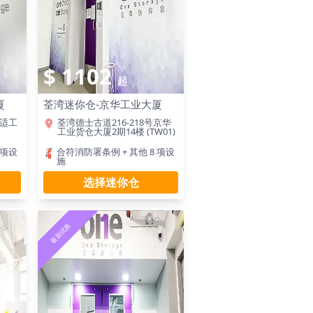
$ 1102
起
厦
荃湾迷你仓-京华工业大厦
美适工
荃湾德士古道216-218号京华
工业货仓大厦2期14楼 (TW01)
 项设
合符消防署条例 + 其他 8 项设
施
选择迷你仓
最新优惠