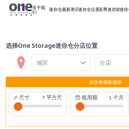
关于我
迷你仓最新资讯
迷你仓位置
至尊迷你箱
迷你
们
选择One Storage迷你仓分店位置
迷你倉獨家優惠
尺寸
7 平方尺
租⽤期
1 个月