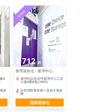
最新优惠
$ 712
起
柴湾迷你仓 - 柴湾中心
厦B
柴湾利众街20号柴湾中心工业
大厦6楼B室(CW05)
 项设
合符消防署条例 + 其他 8 项设
施
选择迷你仓