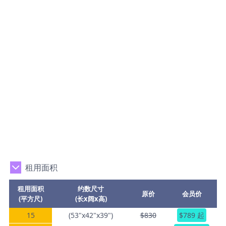
租用面积
租用面积
约数尺寸
原价
会员价
(平方尺)
(长x阔x高)
15
(53"x42"x39")
$830
$789 起