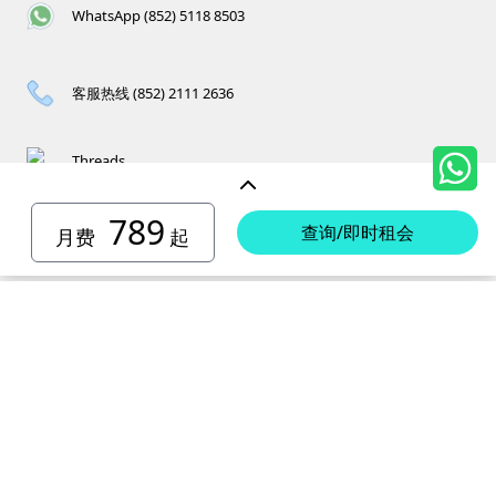
WhatsApp (852) 5118 8503
客服热线 (852) 2111 2636
Threads
789
查询/即时租会
月费
起
香港岛迷你仓
小西湾 迷你仓
电话 :
2111 1062
柴湾 迷你仓
地址 : 柴湾新业街5号王子工业大厦4楼
电话 :
2194 0038
坚尼地城 迷你仓
地址 : 柴湾祥利街7号万峰工业大厦6楼C室
电话 :
2116 0071
电话 :
2623 0280
黄竹坑 迷你仓
地址 : 柴湾新业街11号森龙工业大厦7楼B室
地址 : 坚尼地城士美菲路12P号祥兴工业大厦9楼
电话 :
2116 0460
电话 :
2680 9691
北角 迷你仓
地址 : 柴湾利众街20号柴湾中心工业大厦6楼B室及14楼B1室
地址 : 黄竹坑道18号瑞琪工业大厦14楼A室
电话 :
2623 0228
九龙迷你仓
地址 : 香港屈臣道4-6号海景大厦B座10楼4&6室