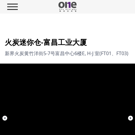
火炭迷你仓-富昌工业大厦
新界火炭黄竹洋街5-7号富昌中心6楼E, H-J 室(FT01、FT03)