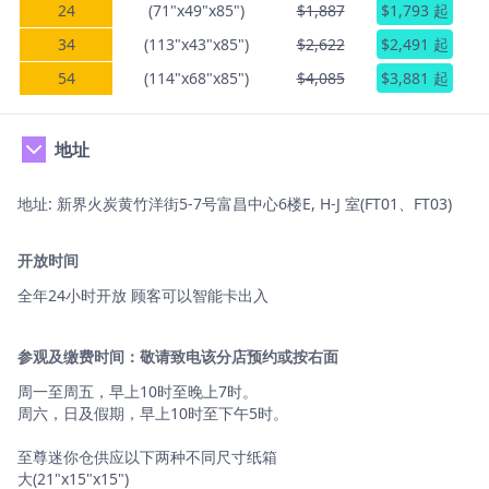
24
(71"x49"x85")
$1,887
$1,793 起
34
(113"x43"x85")
$2,622
$2,491 起
54
(114"x68"x85")
$4,085
$3,881 起
地址
地址: 新界火炭黄竹洋街5-7号富昌中心6楼E, H-J 室(FT01、FT03)
开放时间
全年24小时开放 顾客可以智能卡出入
参观及缴费时间：敬请致电该分店预约或按右面
周一至周五，早上10时至晚上7时。
周六，日及假期，早上10时至下午5时。
至尊迷你仓供应以下两种不同尺寸纸箱
大(21"x15"x15")