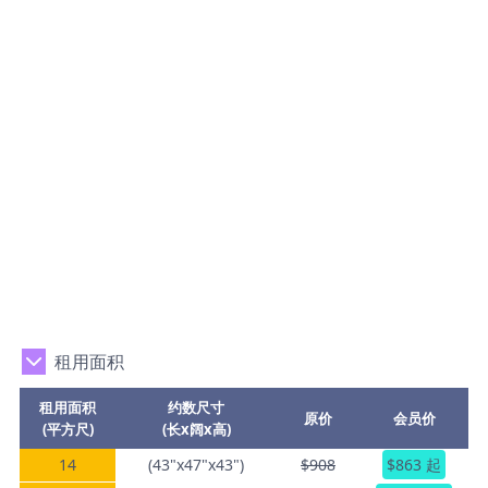
租用面积
租用面积
约数尺寸
原价
会员价
(平方尺)
(长x阔x高)
14
(43"x47"x43")
$908
$863 起