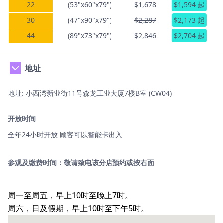
22
(53"x60"x79")
$1,678
$1,594 起
30
(47"x90"x79")
$2,287
$2,173 起
44
(89"x73"x79")
$2,846
$2,704 起
地址
地址: 小西湾新业街11号森龙工业大厦7楼B室 (CW04)
开放时间
全年24小时开放 顾客可以智能卡出入
参观及缴费时间：敬请致电该分店预约或按右面
周一至周五，早上10时至晚上7时。
周六，日及假期，早上10时至下午5时。