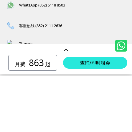
WhatsApp (852) 5118 8503
客服热线 (852) 2111 2636
Threads
863
查询/即时租会
月费
起
香港岛迷你仓
小西湾 迷你仓
电话 :
2111 1062
柴湾 迷你仓
地址 : 柴湾新业街5号王子工业大厦4楼
电话 :
2194 0038
坚尼地城 迷你仓
地址 : 柴湾祥利街7号万峰工业大厦6楼C室
电话 :
2116 0071
电话 :
2623 0280
黄竹坑 迷你仓
地址 : 柴湾新业街11号森龙工业大厦7楼B室
地址 : 坚尼地城士美菲路12P号祥兴工业大厦9楼
电话 :
2116 0460
电话 :
2680 9691
北角 迷你仓
地址 : 柴湾利众街20号柴湾中心工业大厦6楼B室及14楼B1室
地址 : 黄竹坑道18号瑞琪工业大厦14楼A室
电话 :
2623 0228
九龙迷你仓
地址 : 香港屈臣道4-6号海景大厦B座10楼4&6室