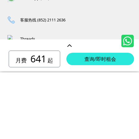
客服热线 (852) 2111 2636
Threads
641
查询/即时租会
月费
起
香港岛迷你仓
小西湾 迷你仓
电话 :
2111 1062
柴湾 迷你仓
地址 : 柴湾新业街5号王子工业大厦4楼
电话 :
2194 0038
坚尼地城 迷你仓
地址 : 柴湾祥利街7号万峰工业大厦6楼C室
电话 :
2116 0071
电话 :
2623 0280
黄竹坑 迷你仓
地址 : 柴湾新业街11号森龙工业大厦7楼B室
地址 : 坚尼地城士美菲路12P号祥兴工业大厦9楼
电话 :
2116 0460
电话 :
2680 9691
北角 迷你仓
地址 : 柴湾利众街20号柴湾中心工业大厦6楼B室及14楼B1室
地址 : 黄竹坑道18号瑞琪工业大厦14楼A室
电话 :
2623 0228
九龙迷你仓
地址 : 香港屈臣道4-6号海景大厦B座10楼4&6室
电话 :
2116 8113