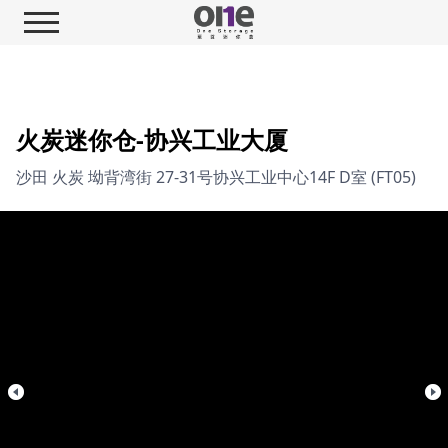
火炭迷你仓-协兴工业大厦
沙田 火炭 坳背湾街 27-31号协兴工业中心14F D室 (FT05)