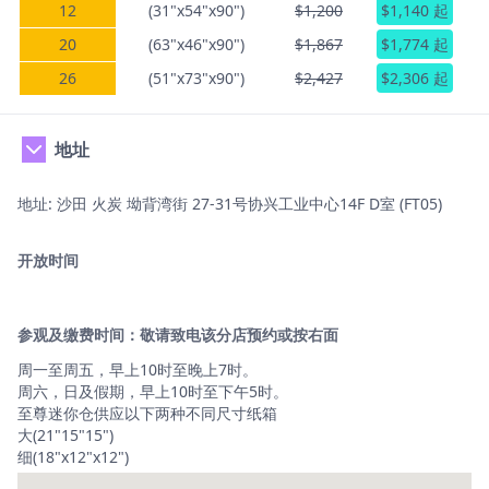
12
(31"x54"x90")
$1,200
$1,140 起
20
(63"x46"x90")
$1,867
$1,774 起
26
(51"x73"x90")
$2,427
$2,306 起
地址
地址: 沙田 火炭 坳背湾街 27-31号协兴工业中心14F D室 (FT05)
开放时间
参观及缴费时间：敬请致电该分店预约或按右面
周一至周五，早上10时至晚上7时。
周六，日及假期，早上10时至下午5时。
至尊迷你仓供应以下两种不同尺寸纸箱
大(21"15"15")
细(18"x12"x12")