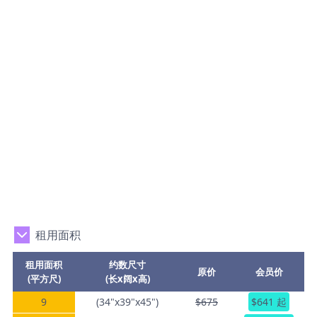
租用面积
租用面积
约数尺寸
原价
会员价
(平方尺)
(长x阔x高)
9
(34"x39"x45")
$675
$641 起