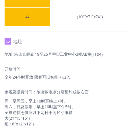
44
(106"x71"x74")
地址
地址 :火炭山尾街19至25号宇宙工业中心3楼AB室(FT04)
开放时间
全年24小时开放 顾客可以智能卡出入
参观及缴费时间：敬请致电该分店预约或按右面
周一至周五，早上10时至晚上7时。
周六，日及假期，早上10时至下午5时。
至尊迷你仓供应以下两种不同尺寸纸箱
大(21"15"15")
细(18"x12"x12")