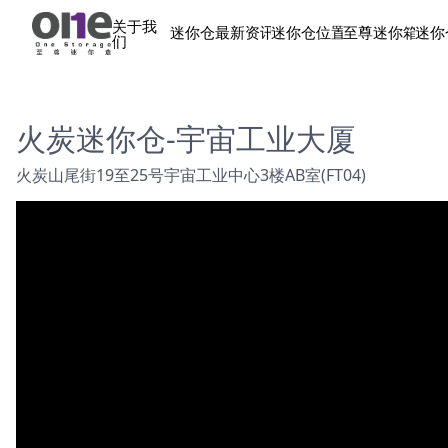
关于我
迷你仓最新资讯
迷你仓位置
至尊迷你箱
迷你
们
火炭迷你仓-宇宙工业大厦
火炭山尾街19至25号宇宙工业中心3楼AB室(FT04)