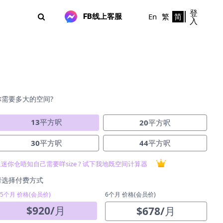
登
En
繁
简
FB线上客服
入
你需要多大的空间?
13
平方呎
20
平方呎
30
平方呎
44
平方呎
租迷你仓唔知自己需要咩size ? 试下我地既空间计算器
请选择付费方式
-5个月 价格(会员价)
6个月 价格(会员价)
$
920
/
月
$
678
/
月