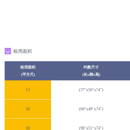
租用面积
租用面积
约数尺寸
(平方尺)
(长x阔x高)
13
(37"x50"x74")
20
(68"x49"x74")
30
(98"x51"x74")