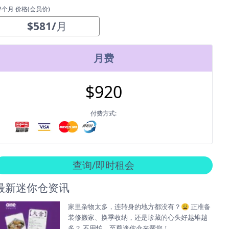
2个月 价格(会员价)
$
581
/
月
月费
$
920
付费方式:
查询/即时租会
最新迷你仓资讯
家里杂物太多，连转身的地方都没有？😩 正准备
装修搬家、换季收纳，还是珍藏的心头好越堆越
多？ 不用怕，至尊迷你仓来帮您！