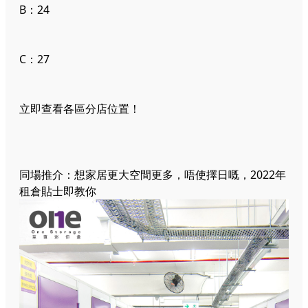
B：24
C：27
立即查看各區分店位置！
同場推介：想家居更大空間更多，唔使擇日嘅，2022年
租倉貼士即教你