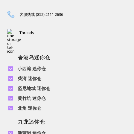
客服热线 (852) 2111 2636
Threads
香港岛迷你仓
小西湾 迷你仓
电话 :
2111 1062
柴湾 迷你仓
地址 : 柴湾新业街5号王子工业大厦4楼
电话 :
2194 0038
坚尼地城 迷你仓
地址 : 柴湾祥利街7号万峰工业大厦6楼C室
电话 :
2116 0071
电话 :
2623 0280
黄竹坑 迷你仓
地址 : 柴湾新业街11号森龙工业大厦7楼B室
地址 : 坚尼地城士美菲路12P号祥兴工业大厦9楼
电话 :
2116 0460
电话 :
2680 9691
北角 迷你仓
地址 : 柴湾利众街20号柴湾中心工业大厦6楼B室及14楼B1室
地址 : 黄竹坑道18号瑞琪工业大厦14楼A室
电话 :
2623 0228
九龙迷你仓
地址 : 香港屈臣道4-6号海景大厦B座10楼4&6室
电话 :
2116 8113
地址 : 香港黄竹坑道56-60号怡华工业大厦3楼B室
新蒲岗 迷你仓