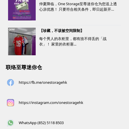
仲夏降临，One Storage至尊迷你仓为您送上透
心凉优惠！ 只要符合相关条件，即日起新开仓
客户最高可获赠价值高达HK$1000的超市礼
券！ 是时候为你的家居、办公室腾出更多空
间，同时轻松「袋」走超市礼券，享受夏日购
【珍藏，不该被空间限制】
物乐。 优惠详情...
每个男人的衣柜里，都有捨不得丢的「战
衣」！ 家里的衣柜塞...
联络至尊迷你仓
https://fb.me/onestoragehk
https://instagram.com/onestoragehk
WhatsApp (852) 5118 8503