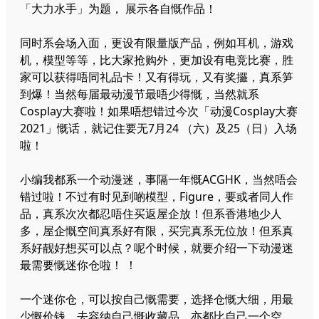
「大力水手」为题， 展示各自慨作品！
同时系会场入面，更设有限量版产品，例如耳机，游戏
机，模型等等，比大家抢购外，更加设有电竞比赛，胜
家可以获得唔同礼品卡！又有得玩，又有奖攞，真系笋
到爆！当然每届最动漫节最唔少得慨，当然就系
Cosplay大赛啦！如果唔想错过今次「动漫Cosplay大赛
2021」慨话，就记住要无7月24 （六）及25（日）入场
啦！
小编我都系一个动漫迷，事隔一年慨ACGHK，当然唔会
错过啦！不过有时见到啲模型，Figure，要或者同人作
品，真系次次都忍唔住买返屋企放！但系香港地少人
多，屋企慨空间真系好有限，买完真系无位放！但系真
系好靓好想买可以点？呢个时候，就要介绍一下动漫迷
最需要慨迷你仓啦！ ！
一个迷你仓，可以按自己慨需要，选择仓慨大细，用最
少慨价钱，去容纳自己慨收藏品，亦都比自己一个空