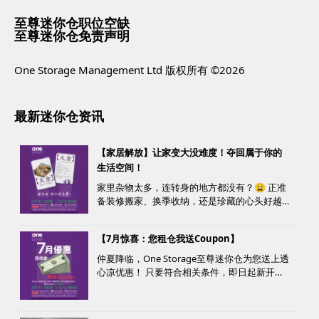
至尊迷你仓职位空缺
至尊迷你仓免责声明
One Storage Management Ltd 版权所有 ©2026
最新迷你仓资讯
【家居解放】让家变大没难度！夺回属于你的
生活空间！
家里杂物太多，连转身的地方都没有？😩 正准
备装修搬家、换季收纳，还是珍藏的心头好越
堆越多？ 不用怕，至尊迷你仓来帮您！
【7月惊喜：您租仓我送Coupon】
仲夏降临，One Storage至尊迷你仓为您送上透
心凉优惠！ 只要符合相关条件，即日起新开仓
客户最高可获赠价值高达HK$1000的超市礼
券！ 是时候为你的家居、办公室腾出更多空
间，同时轻松「袋」走超市礼券，享受夏日购