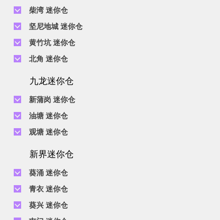
电话 :
2111 1062
柴湾 迷你仓
地址 : 柴湾新业街5号王子工业大厦4楼
电话 :
2194 0038
坚尼地城 迷你仓
地址 : 柴湾祥利街7号万峰工业大厦6楼C室
电话 :
2116 0071
电话 :
2623 0280
黄竹坑 迷你仓
地址 : 柴湾新业街11号森龙工业大厦7楼B室
地址 : 坚尼地城士美菲路12P号祥兴工业大厦9楼
电话 :
2116 0460
电话 :
2680 9691
北角 迷你仓
地址 : 柴湾利众街20号柴湾中心工业大厦6楼B室及14楼B1室
地址 : 黄竹坑道18号瑞琪工业大厦14楼A室
电话 :
2623 0228
九龙迷你仓
地址 : 香港屈臣道4-6号海景大厦B座10楼4&6室
电话 :
2116 8113
地址 : 香港黄竹坑道56-60号怡华工业大厦3楼B室
新蒲岗 迷你仓
电话 :
2111 0509
油塘 迷你仓
地址 : 新蒲岗景福街106号太子工业大厦15楼B室
电话 :
2623 0300
观塘 迷你仓
地址 : 油塘四山街4号华辉工业大厦一楼C室
电话 :
2111 2739
电话 :
2116 8156
地址 : 新蒲岗五芳街8号利嘉工业大厦9楼CD室
新界迷你仓
地址 : 观塘伟业街146号美嘉工业大厦5楼A室
电话 :
2116 5165
葵涌 迷你仓
地址 : 新蒲岗景福街114号捷景工业大厦3楼A室
电话 :
2111 2683
青衣 迷你仓
地址 : 葵涌昌荣路9-11号同珍工业大厦B座19楼
电话 :
2111 1063
葵兴 迷你仓
地址 : 青衣长达路1-33号青衣工业中心2期D座5楼及7楼, C座7楼
电话 :
2111 0389
电话 :
2111 1629