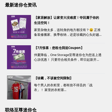
最新迷你仓资讯
【家居解放】让家变大没难度！夺回属于你的
生活空间！
家里杂物太多，连转身的地方都没有？😩 正准
备装修搬家、换季收纳，还是珍藏的心头好越
堆越多？ 不用怕，至尊迷你仓来帮您！
【7月惊喜：您租仓我送Coupon】
仲夏降临，One Storage至尊迷你仓为您送上透
心凉优惠！ 只要符合相关条件，即日起新开仓
客户最高可获赠价值高达HK$1000的超市礼
券！ 是时候为你的家居、办公室腾出更多空
间，同时轻松「袋」走超市礼券，享受夏日购
【珍藏，不该被空间限制】
物乐。 优惠详情...
每个男人的衣柜里，都有捨不得丢的「战
衣」！ 家里的衣柜塞...
联络至尊迷你仓