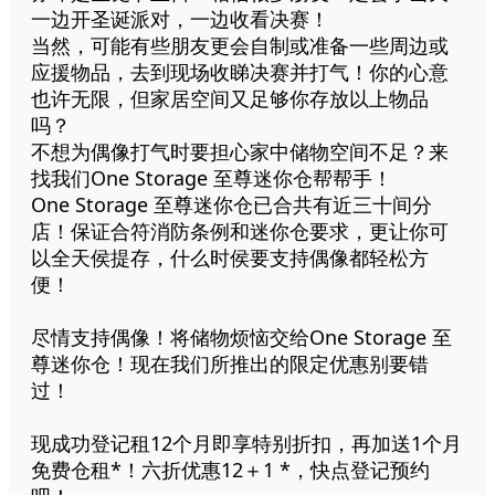
一边开圣诞派对，一边收看决赛！
当然，可能有些朋友更会自制或准备一些周边或
应援物品，去到现场收睇决赛并打气！你的心意
也许无限，但家居空间又足够你存放以上物品
吗？
不想为偶像打气时要担心家中储物空间不足？来
找我们One Storage 至尊迷你仓帮帮手！
One Storage 至尊迷你仓已合共有近三十间分
店！保证合符消防条例和迷你仓要求，更让你可
以全天侯提存，什么时侯要支持偶像都轻松方
便！
尽情支持偶像！将储物烦恼交给One Storage 至
尊迷你仓！现在我们所推出的限定优惠别要错
过！
现成功登记租12个月即享特别折扣，再加送1个月
免费仓租*！六折优惠12＋1 *，快点登记预约