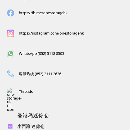
https://fb.me/onestoragehk
https://instagram.com/onestoragehk
WhatsApp (852) 5118 8503
客服热线 (852) 2111 2636
Threads
香港岛迷你仓
小西湾 迷你仓