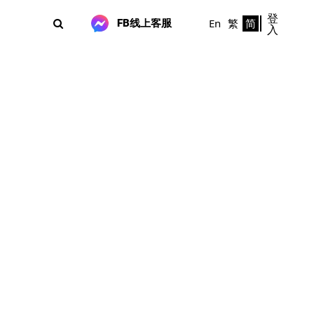
登
En
繁
简
FB线上客服
入