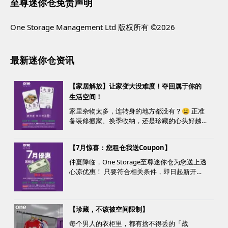
至尊迷你仓免责声明
One Storage Management Ltd 版权所有 ©2026
最新迷你仓资讯
【家居解放】让家变大没难度！夺回属于你的
生活空间！
家里杂物太多，连转身的地方都没有？😩 正准
备装修搬家、换季收纳，还是珍藏的心头好越
堆越多？ 不用怕，至尊迷你仓来帮您！
【7月惊喜：您租仓我送Coupon】
仲夏降临，One Storage至尊迷你仓为您送上透
心凉优惠！ 只要符合相关条件，即日起新开仓
客户最高可获赠价值高达HK$1000的超市礼
券！ 是时候为你的家居、办公室腾出更多空
间，同时轻松「袋」走超市礼券，享受夏日购
【珍藏，不该被空间限制】
物乐。 优惠详情...
每个男人的衣柜里，都有捨不得丢的「战