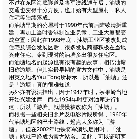
不过在东区海底隧道及将军澳线通车后，油塘的
交通也变得十分方便，也开始有大型屋村，私人
住宅等陆续落成。
而油塘早期的公屋村于1990年代前后陆续清拆重
建，再加上当时香港制造业息微，工业大厦都变
成空置；因此在1998年底，油塘工业区被改划成
住宅及综合发展区后，很多发展商都积极在当地
兴建住宅。令到现时的油塘多出很多住宅区。
而油塘地名的起源也有很有趣的故事，相传油塘
旧称游塘。但其实最早期的官方文件中，油塘是
用英文地名Yau Tong所标示，所以是「油塘」还
是「游塘」真的很难知道。
另外亦有说法指出，因于1947年时，茶果岭当地
开始兴建油库；而在1954年时更对油库进行扩
建，所以「游塘」就慢慢被改称为「油塘」。
而根据一些相关旧照片及电影片段所得，1960年
代油塘地区的巴士路线，起点大多称为「游
塘」，但在2002年地铁将军澳线启用时，「油
塘」站就已经成为官方站名。因此，可以证明两