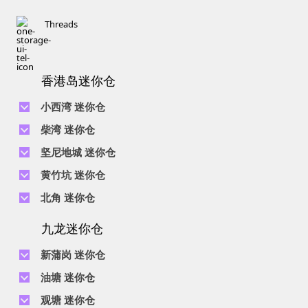
Threads
香港岛迷你仓
小西湾 迷你仓
电话 :
2111 1062
柴湾 迷你仓
地址 : 柴湾新业街5号王子工业大厦4楼
电话 :
2194 0038
坚尼地城 迷你仓
地址 : 柴湾祥利街7号万峰工业大厦6楼C室
电话 :
2116 0071
电话 :
2623 0280
黄竹坑 迷你仓
地址 : 柴湾新业街11号森龙工业大厦7楼B室
地址 : 坚尼地城士美菲路12P号祥兴工业大厦9楼
电话 :
2116 0460
电话 :
2680 9691
北角 迷你仓
地址 : 柴湾利众街20号柴湾中心工业大厦6楼B室及14楼B1室
地址 : 黄竹坑道18号瑞琪工业大厦14楼A室
电话 :
2623 0228
九龙迷你仓
地址 : 香港屈臣道4-6号海景大厦B座10楼4&6室
电话 :
2116 8113
地址 : 香港黄竹坑道56-60号怡华工业大厦3楼B室
新蒲岗 迷你仓
电话 :
2111 0509
油塘 迷你仓
地址 : 新蒲岗景福街106号太子工业大厦15楼B室
电话 :
2623 0300
观塘 迷你仓