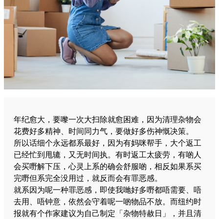
年纪愈大，要嚟一次大扫除就愈困难，因为清理杂物会
花费好多精神、时间同力气，要做好多伤神慨决策。
所以话细个永远都系最好，因为有妈咪帮手，大个返工
已经忙到甩辘，又无时间执。有时返工太疲劳，有啲人
会买嘢解下压，心灵上系的确会舒服啲，相反如果系买
完嘢但系完全没用过，就反而会有罪恶感。
就系因为呢一种罪恶感，即使我哋好多嘢都唔需要、唔
去用、唔钟意，依然会守着呢一啲物品不放。而纽约时
报就有个作家建议为自己制定「杂物特赦日」，并且清