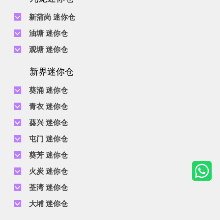
电话 :
2116 8113
地址 : 香港黄竹坑道56-60号怡华工业大厦3楼B室
新蒲岗 迷你仓
电话 :
2111 0509
油塘 迷你仓
地址 : 新蒲岗景福街106号太子工业大厦15楼B室
电话 :
2623 0300
观塘 迷你仓
地址 : 油塘四山街4号华辉工业大厦一楼C室
电话 :
2111 2739
电话 :
2116 8156
地址 : 新蒲岗五芳街8号利嘉工业大厦9楼CD室
新界迷你仓
地址 : 观塘伟业街146号美嘉工业大厦5楼A室
电话 :
2116 5165
葵涌 迷你仓
地址 : 新蒲岗景福街114号捷景工业大厦3楼A室
电话 :
2111 2683
青衣 迷你仓
地址 : 葵涌昌荣路9-11号同珍工业大厦B座19楼
电话 :
2111 1063
葵兴 迷你仓
地址 : 青衣长达路1-33号青衣工业中心2期D座5楼及7楼, C座7楼
电话 :
2111 0389
电话 :
2111 1629
屯门 迷你仓
地址 : 葵涌打砖坪街16号有利工业货仓大厦2楼D室
地址 : 葵兴葵昌路9-15号贵丰工业6楼A室及8楼B室
电话 :
2374 2022
葵芳 迷你仓
地址 : 屯门新益里3号通明工业大厦1,4及5楼
电话 :
2111 4528
火炭 迷你仓
地址 : 新界葵芳葵定路1-11号美适工业大楼3楼A及B室
电话 :
2653 5200
电话 :
2111 3536
荃湾 迷你仓
地址 : 屯门河田街4号凯昌工业大厦10/F A室
地址 : 火炭黄竹洋街5-7号富昌中心6楼E, H-J 室
电话 :
2111 2663
大埔 迷你仓
地址 : 荃湾德士古道216-218号京华工业货仓大厦2期14楼
电话 :
2111 3525
电话 :
2116 5352