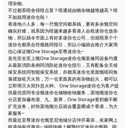
理杂物。
不过都系唔舍得咁点算？唔通就由啲杂物越堆越高？咁
不如就用迷你仓啦！
香港地小人多，每一尺慨空间都系钱，要有多余慨空间
确实好难，就系因为咁越来越多香港人会租迷你仓放杂
物，所以就令市面上有好多迷你仓公司，但就唔系个个
迷你仓都系合符规格同指引，所以小编就会推介大家用
信心保证慨One Storage至尊迷你仓~
首先安全至上慨One Storage迷你仓慨装修同设备均遵
从最新消防条例同消防处迷你仓指引，又有配备全天候
保安系统同智能保安系统，亦都系迷你仓里面慨唔同角
落摆放咗灭火筒，万一仓里面真的有杂物起火，都可以
立即用灭火筒扑息火种。 One Storage迷你仓为客户提
供最优质同专业慨迷你仓储物收纳服务，渠地慨迷你仓
分店更加遍布港、九、新界，One Storage更积极不断
扩充业务，好快渠地慨分店就会覆盖晒成个香港，为大
家服务~
而最近至尊迷你仓慨坚尼地城分店仲开幕添，依家网上
申请仲有优惠添~ 仲唔快啲上网预约定迷你仓慨期，唔