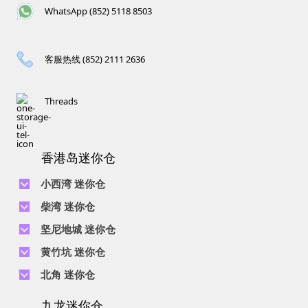
WhatsApp (852) 5118 8503
客服热线 (852) 2111 2636
Threads
香港岛迷你仓
小西湾 迷你仓
电话 :
2111 1062
柴湾 迷你仓
地址 : 柴湾新业街5号王子工业大厦4楼
电话 :
2194 0038
坚尼地城 迷你仓
地址 : 柴湾祥利街7号万峰工业大厦6楼C室
电话 :
2116 0071
电话 :
2623 0280
黄竹坑 迷你仓
地址 : 柴湾新业街11号森龙工业大厦7楼B室
地址 : 坚尼地城士美菲路12P号祥兴工业大厦9楼
电话 :
2116 0460
电话 :
2680 9691
北角 迷你仓
地址 : 柴湾利众街20号柴湾中心工业大厦6楼B室及14楼B1室
地址 : 黄竹坑道18号瑞琪工业大厦14楼A室
电话 :
2623 0228
九龙迷你仓
地址 : 香港屈臣道4-6号海景大厦B座10楼4&6室