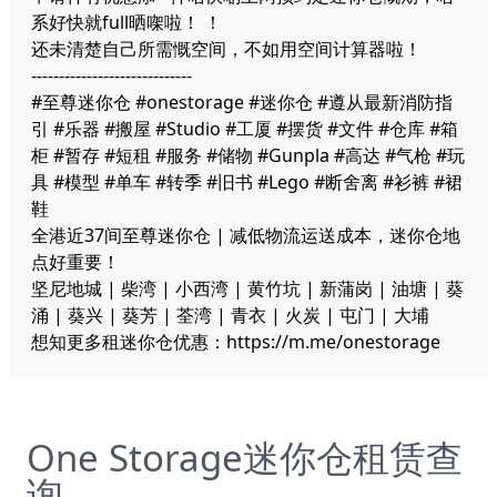
系好快就full晒㗎啦！ ！
还未清楚自己所需慨空间，不如用
空间计算器
啦！
-----------------------------
#至尊迷你仓 #onestorage #迷你仓 #遵从最新消防指
引 #乐器 #搬屋 #Studio #工厦 #摆货 #文件 #仓库 #箱
柜 #暂存 #短租 #服务 #储物 #Gunpla #高达 #气枪 #玩
具 #模型 #单车 #转季 #旧书 #Lego #断舍离 #衫裤 #裙
鞋
全港近37间至尊迷你仓
| 减低物流运送成本，迷你仓地
点好重要！
坚尼地城 | 柴湾 | 小西湾 | 黄竹坑 | 新蒲岗 | 油塘 | 葵
涌 | 葵兴 | 葵芳 | 荃湾 | 青衣 | 火炭 | 屯门 | 大埔
想知更多租迷你仓优惠：
https://m.me/onestorage
One Storage迷你仓租赁查
询