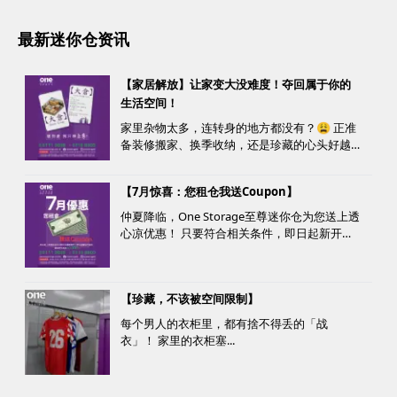
最新迷你仓资讯
【家居解放】让家变大没难度！夺回属于你的
生活空间！
家里杂物太多，连转身的地方都没有？😩 正准
备装修搬家、换季收纳，还是珍藏的心头好越
堆越多？ 不用怕，至尊迷你仓来帮您！
【7月惊喜：您租仓我送Coupon】
仲夏降临，One Storage至尊迷你仓为您送上透
心凉优惠！ 只要符合相关条件，即日起新开仓
客户最高可获赠价值高达HK$1000的超市礼
券！ 是时候为你的家居、办公室腾出更多空
间，同时轻松「袋」走超市礼券，享受夏日购
【珍藏，不该被空间限制】
物乐。 优惠详情...
每个男人的衣柜里，都有捨不得丢的「战
衣」！ 家里的衣柜塞...