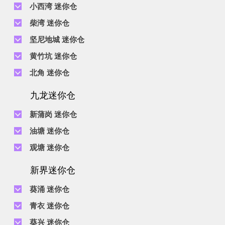
小西湾 迷你仓
电话 :
2111 1062
柴湾 迷你仓
地址 : 柴湾新业街5号王子工业大厦4楼
电话 :
2194 0038
坚尼地城 迷你仓
地址 : 柴湾祥利街7号万峰工业大厦6楼C室
电话 :
2116 0071
电话 :
2623 0280
黄竹坑 迷你仓
地址 : 柴湾新业街11号森龙工业大厦7楼B室
地址 : 坚尼地城士美菲路12P号祥兴工业大厦9楼
电话 :
2116 0460
电话 :
2680 9691
北角 迷你仓
地址 : 柴湾利众街20号柴湾中心工业大厦6楼B室及14楼B1室
地址 : 黄竹坑道18号瑞琪工业大厦14楼A室
电话 :
2623 0228
九龙迷你仓
地址 : 香港屈臣道4-6号海景大厦B座10楼4&6室
电话 :
2116 8113
地址 : 香港黄竹坑道56-60号怡华工业大厦3楼B室
新蒲岗 迷你仓
电话 :
2111 0509
油塘 迷你仓
地址 : 新蒲岗景福街106号太子工业大厦15楼B室
电话 :
2623 0300
观塘 迷你仓
地址 : 油塘四山街4号华辉工业大厦一楼C室
电话 :
2111 2739
电话 :
2116 8156
地址 : 新蒲岗五芳街8号利嘉工业大厦9楼CD室
新界迷你仓
地址 : 观塘伟业街146号美嘉工业大厦5楼A室
电话 :
2116 5165
葵涌 迷你仓
地址 : 新蒲岗景福街114号捷景工业大厦3楼A室
电话 :
2111 2683
青衣 迷你仓
地址 : 葵涌昌荣路9-11号同珍工业大厦B座19楼
电话 :
2111 1063
葵兴 迷你仓