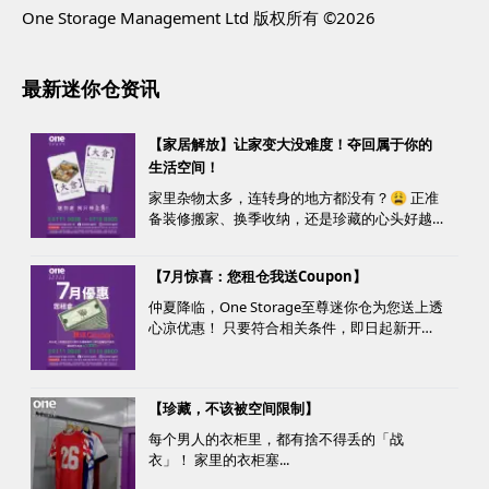
One Storage Management Ltd 版权所有 ©2026
最新迷你仓资讯
【家居解放】让家变大没难度！夺回属于你的
生活空间！
家里杂物太多，连转身的地方都没有？😩 正准
备装修搬家、换季收纳，还是珍藏的心头好越
堆越多？ 不用怕，至尊迷你仓来帮您！
【7月惊喜：您租仓我送Coupon】
仲夏降临，One Storage至尊迷你仓为您送上透
心凉优惠！ 只要符合相关条件，即日起新开仓
客户最高可获赠价值高达HK$1000的超市礼
券！ 是时候为你的家居、办公室腾出更多空
间，同时轻松「袋」走超市礼券，享受夏日购
【珍藏，不该被空间限制】
物乐。 优惠详情...
每个男人的衣柜里，都有捨不得丢的「战
衣」！ 家里的衣柜塞...