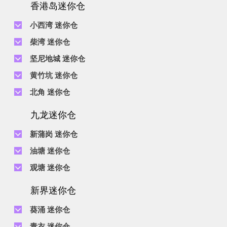
香港岛迷你仓
小西湾 迷你仓
电话 :
2111 1062
柴湾 迷你仓
地址 : 柴湾新业街5号王子工业大厦4楼
电话 :
2194 0038
坚尼地城 迷你仓
地址 : 柴湾祥利街7号万峰工业大厦6楼C室
电话 :
2116 0071
电话 :
2623 0280
黄竹坑 迷你仓
地址 : 柴湾新业街11号森龙工业大厦7楼B室
地址 : 坚尼地城士美菲路12P号祥兴工业大厦9楼
电话 :
2116 0460
电话 :
2680 9691
北角 迷你仓
地址 : 柴湾利众街20号柴湾中心工业大厦6楼B室及14楼B1室
地址 : 黄竹坑道18号瑞琪工业大厦14楼A室
电话 :
2623 0228
九龙迷你仓
地址 : 香港屈臣道4-6号海景大厦B座10楼4&6室
电话 :
2116 8113
地址 : 香港黄竹坑道56-60号怡华工业大厦3楼B室
新蒲岗 迷你仓
电话 :
2111 0509
油塘 迷你仓
地址 : 新蒲岗景福街106号太子工业大厦15楼B室
电话 :
2623 0300
观塘 迷你仓
地址 : 油塘四山街4号华辉工业大厦一楼C室
电话 :
2111 2739
电话 :
2116 8156
地址 : 新蒲岗五芳街8号利嘉工业大厦9楼CD室
新界迷你仓
地址 : 观塘伟业街146号美嘉工业大厦5楼A室
电话 :
2116 5165
葵涌 迷你仓
地址 : 新蒲岗景福街114号捷景工业大厦3楼A室
电话 :
2111 2683
青衣 迷你仓