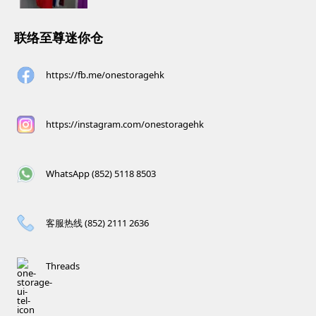
联络至尊迷你仓
https://fb.me/onestoragehk
https://instagram.com/onestoragehk
WhatsApp (852) 5118 8503
客服热线 (852) 2111 2636
Threads