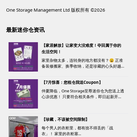
One Storage Management Ltd 版权所有 ©2026
最新迷你仓资讯
【家居解放】让家变大没难度！夺回属于你的
生活空间！
家里杂物太多，连转身的地方都没有？😩 正准
备装修搬家、换季收纳，还是珍藏的心头好越
堆越多？ 不用怕，至尊迷你仓来帮您！
【7月惊喜：您租仓我送Coupon】
仲夏降临，One Storage至尊迷你仓为您送上透
心凉优惠！ 只要符合相关条件，即日起新开仓
客户最高可获赠价值高达HK$1000的超市礼
券！ 是时候为你的家居、办公室腾出更多空
间，同时轻松「袋」走超市礼券，享受夏日购
【珍藏，不该被空间限制】
物乐。 优惠详情...
每个男人的衣柜里，都有捨不得丢的「战
衣」！ 家里的衣柜塞...