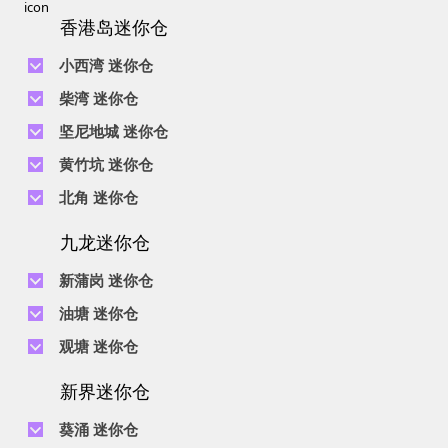
香港岛迷你仓
小西湾 迷你仓
电话 :
2111 1062
柴湾 迷你仓
地址 : 柴湾新业街5号王子工业大厦4楼
电话 :
2194 0038
坚尼地城 迷你仓
地址 : 柴湾祥利街7号万峰工业大厦6楼C室
电话 :
2116 0071
电话 :
2623 0280
黄竹坑 迷你仓
地址 : 柴湾新业街11号森龙工业大厦7楼B室
地址 : 坚尼地城士美菲路12P号祥兴工业大厦9楼
电话 :
2116 0460
电话 :
2680 9691
北角 迷你仓
地址 : 柴湾利众街20号柴湾中心工业大厦6楼B室及14楼B1室
地址 : 黄竹坑道18号瑞琪工业大厦14楼A室
电话 :
2623 0228
九龙迷你仓
地址 : 香港屈臣道4-6号海景大厦B座10楼4&6室
电话 :
2116 8113
地址 : 香港黄竹坑道56-60号怡华工业大厦3楼B室
新蒲岗 迷你仓
电话 :
2111 0509
油塘 迷你仓
地址 : 新蒲岗景福街106号太子工业大厦15楼B室
电话 :
2623 0300
观塘 迷你仓
地址 : 油塘四山街4号华辉工业大厦一楼C室
电话 :
2111 2739
电话 :
2116 8156
地址 : 新蒲岗五芳街8号利嘉工业大厦9楼CD室
新界迷你仓
地址 : 观塘伟业街146号美嘉工业大厦5楼A室
电话 :
2116 5165
葵涌 迷你仓
地址 : 新蒲岗景福街114号捷景工业大厦3楼A室