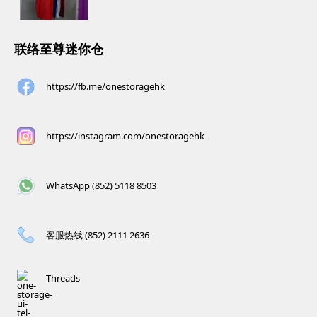
联络至尊迷你仓
https://fb.me/onestoragehk
https://instagram.com/onestoragehk
WhatsApp (852) 5118 8503
客服热线 (852) 2111 2636
Threads