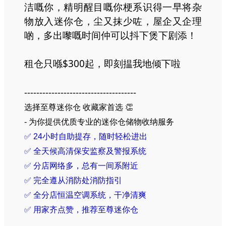
洁嘅你，精明醒目嘅你梗系识得一早将杂
物放入迷你仓，尘又抹少咗，屋企又企理
啲，多出嚟嘅时间仲可以抖下煲下剧添！
租仓只喺$300起，即刻揾我地倾下啦
-------------------------------------
选择至尊迷你仓 收藏家首选 👏
- 为你提供优质专业的迷你仓储物收纳服务
✅ 24小时自助提存，随时轻松进出
✅ 全天候高清保安监察及警报系统
✅ 分店网络多，总有一间系附近
✅ 完全遵从消防处消防指引
✅
全
分店恒温空调系统，干净清爽
✅
用家齐点赞，推荐至尊迷你仓