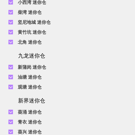
小西湾 迷你仓
电话 :
2111 1062
柴湾 迷你仓
地址 : 柴湾新业街5号王子工业大厦4楼
电话 :
2194 0038
坚尼地城 迷你仓
地址 : 柴湾祥利街7号万峰工业大厦6楼C室
电话 :
2116 0071
电话 :
2623 0280
黄竹坑 迷你仓
地址 : 柴湾新业街11号森龙工业大厦7楼B室
地址 : 坚尼地城士美菲路12P号祥兴工业大厦9楼
电话 :
2116 0460
电话 :
2680 9691
北角 迷你仓
地址 : 柴湾利众街20号柴湾中心工业大厦6楼B室及14楼B1室
地址 : 黄竹坑道18号瑞琪工业大厦14楼A室
电话 :
2623 0228
九龙迷你仓
地址 : 香港屈臣道4-6号海景大厦B座10楼4&6室
电话 :
2116 8113
地址 : 香港黄竹坑道56-60号怡华工业大厦3楼B室
新蒲岗 迷你仓
电话 :
2111 0509
油塘 迷你仓
地址 : 新蒲岗景福街106号太子工业大厦15楼B室
电话 :
2623 0300
观塘 迷你仓
地址 : 油塘四山街4号华辉工业大厦一楼C室
电话 :
2111 2739
电话 :
2116 8156
地址 : 新蒲岗五芳街8号利嘉工业大厦9楼CD室
新界迷你仓
地址 : 观塘伟业街146号美嘉工业大厦5楼A室
电话 :
2116 5165
葵涌 迷你仓
地址 : 新蒲岗景福街114号捷景工业大厦3楼A室
电话 :
2111 2683
青衣 迷你仓
地址 : 葵涌昌荣路9-11号同珍工业大厦B座19楼
电话 :
2111 1063
葵兴 迷你仓