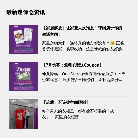
最新迷你仓资讯
【家居解放】让家变大没难度！夺回属于你的
生活空间！
家里杂物太多，连转身的地方都没有？😩 正准
备装修搬家、换季收纳，还是珍藏的心头好越
堆越多？ 不用怕，至尊迷你仓来帮您！
【7月惊喜：您租仓我送Coupon】
仲夏降临，One Storage至尊迷你仓为您送上透
心凉优惠！ 只要符合相关条件，即日起新开仓
客户最高可获赠价值高达HK$1000的超市礼
券！ 是时候为你的家居、办公室腾出更多空
间，同时轻松「袋」走超市礼券，享受夏日购
【珍藏，不该被空间限制】
物乐。 优惠详情...
每个男人的衣柜里，都有捨不得丢的「战
衣」！ 家里的衣柜塞...