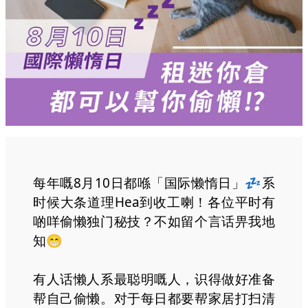
每年嘅8月10日都喺「国际懒惰日」💤系
时候大条道理Hea到收工喇！各位平时有
啲咩偷懒独门秘技？不如留个言话畀我地
知😁
有人话懒人系最聪明嘅人，识得做好准备
帮自己偷懒。对于每日都要帮家居打扫清