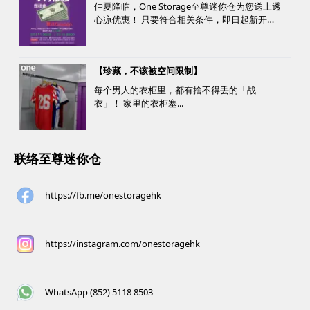
仲夏降临，One Storage至尊迷你仓为您送上透
心凉优惠！ 只要符合相关条件，即日起新开仓
客户最高可获赠价值高达HK$1000的超市礼
券！ 是时候为你的家居、办公室腾出更多空
间，同时轻松「袋」走超市礼券，享受夏日购
【珍藏，不该被空间限制】
物乐。 优惠详情...
每个男人的衣柜里，都有捨不得丢的「战
衣」！ 家里的衣柜塞...
联络至尊迷你仓
https://fb.me/onestoragehk
https://instagram.com/onestoragehk
WhatsApp (852) 5118 8503