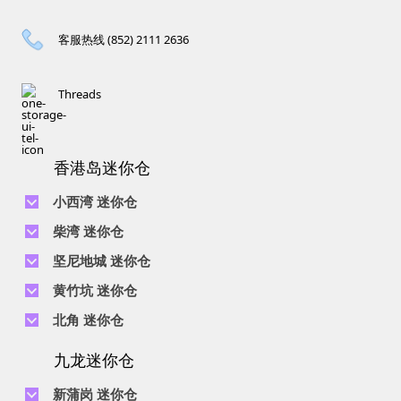
客服热线 (852) 2111 2636
Threads
香港岛迷你仓
小西湾 迷你仓
电话 :
2111 1062
柴湾 迷你仓
地址 : 柴湾新业街5号王子工业大厦4楼
电话 :
2194 0038
坚尼地城 迷你仓
地址 : 柴湾祥利街7号万峰工业大厦6楼C室
电话 :
2116 0071
电话 :
2623 0280
黄竹坑 迷你仓
地址 : 柴湾新业街11号森龙工业大厦7楼B室
地址 : 坚尼地城士美菲路12P号祥兴工业大厦9楼
电话 :
2116 0460
电话 :
2680 9691
北角 迷你仓
地址 : 柴湾利众街20号柴湾中心工业大厦6楼B室及14楼B1室
地址 : 黄竹坑道18号瑞琪工业大厦14楼A室
电话 :
2623 0228
九龙迷你仓
地址 : 香港屈臣道4-6号海景大厦B座10楼4&6室
电话 :
2116 8113
地址 : 香港黄竹坑道56-60号怡华工业大厦3楼B室
新蒲岗 迷你仓