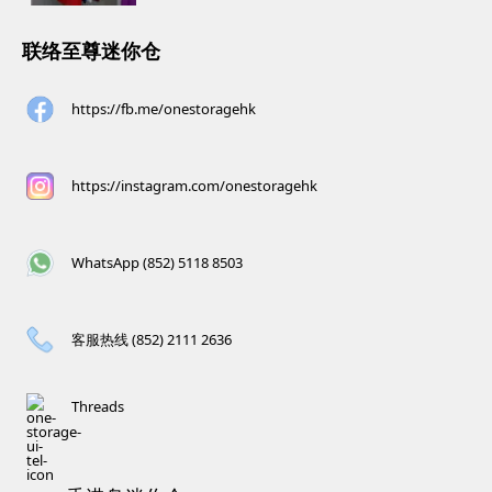
联络至尊迷你仓
https://fb.me/onestoragehk
https://instagram.com/onestoragehk
WhatsApp (852) 5118 8503
客服热线 (852) 2111 2636
Threads