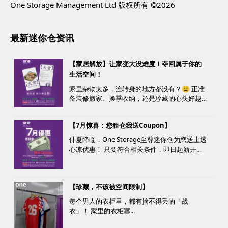
One Storage Management Ltd 版权所有 ©2026
最新迷你仓资讯
【家居解放】让家变大没难度！夺回属于你的
生活空间！
家里杂物太多，连转身的地方都没有？😩 正准
备装修搬家、换季收纳，还是珍藏的心头好越
堆越多？ 不用怕，至尊迷你仓来帮您！
【7月惊喜：您租仓我送Coupon】
仲夏降临，One Storage至尊迷你仓为您送上透
心凉优惠！ 只要符合相关条件，即日起新开仓
客户最高可获赠价值高达HK$1000的超市礼
券！ 是时候为你的家居、办公室腾出更多空
间，同时轻松「袋」走超市礼券，享受夏日购
【珍藏，不该被空间限制】
物乐。 优惠详情...
每个男人的衣柜里，都有捨不得丢的「战
衣」！ 家里的衣柜塞...