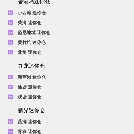
香港岛迷你仓
小西湾 迷你仓
电话 :
2111 1062
柴湾 迷你仓
地址 : 柴湾新业街5号王子工业大厦4楼
电话 :
2194 0038
坚尼地城 迷你仓
地址 : 柴湾祥利街7号万峰工业大厦6楼C室
电话 :
2116 0071
电话 :
2623 0280
黄竹坑 迷你仓
地址 : 柴湾新业街11号森龙工业大厦7楼B室
地址 : 坚尼地城士美菲路12P号祥兴工业大厦9楼
电话 :
2116 0460
电话 :
2680 9691
北角 迷你仓
地址 : 柴湾利众街20号柴湾中心工业大厦6楼B室及14楼B1室
地址 : 黄竹坑道18号瑞琪工业大厦14楼A室
电话 :
2623 0228
九龙迷你仓
地址 : 香港屈臣道4-6号海景大厦B座10楼4&6室
电话 :
2116 8113
地址 : 香港黄竹坑道56-60号怡华工业大厦3楼B室
新蒲岗 迷你仓
电话 :
2111 0509
油塘 迷你仓
地址 : 新蒲岗景福街106号太子工业大厦15楼B室
电话 :
2623 0300
观塘 迷你仓
地址 : 油塘四山街4号华辉工业大厦一楼C室
电话 :
2111 2739
电话 :
2116 8156
地址 : 新蒲岗五芳街8号利嘉工业大厦9楼CD室
新界迷你仓
地址 : 观塘伟业街146号美嘉工业大厦5楼A室
电话 :
2116 5165
葵涌 迷你仓
地址 : 新蒲岗景福街114号捷景工业大厦3楼A室
电话 :
2111 2683
青衣 迷你仓