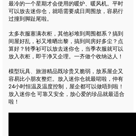
最冷的一个星期才会使用的暖炉
、暖风机。平时
可以放去
迷你仓，就唔需要成日周围放，容易行
过撞到脚趾尾啦。
太多衣服塞满衣柜，其他衫堆到周围都系？搞到
间屋好乱，衫又堆晒出黎，搞到间房好多尘？点
算好？转季衫
可以放去
迷你仓，当季衣服就可以
放入衣柜，即干净又企理。一齐做个收纳达人！
模型玩具
旅游精品既珍贵又脆弱，放系屋企又
、
容易比小朋友整烂。放入迷你仓就最啱啦，仲有
24小时恒温及温度控制，屋企都可以做唔到啦！
放入迷你仓 可靠又安全，放心爱的珍品就最适合
啦！