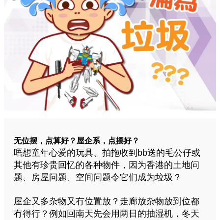
无位摆，点算好？屋企系，点摆好？
唔想童年心爱的玩具
、拍拖收到bb送的毛公仔
或
其他有珍贵回忆的各种物件，因为香港的土地问
题
、房屋问题、空间问题令它们成为垃圾？
屋企又多杂物又冇位置放？走廊放杂物放到位都
冇得行？例如回南天先会用两日的抽湿机，冬天