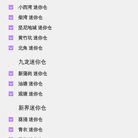
小西湾 迷你仓
电话 :
2111 1062
柴湾 迷你仓
地址 : 柴湾新业街5号王子工业大厦4楼
电话 :
2194 0038
坚尼地城 迷你仓
地址 : 柴湾祥利街7号万峰工业大厦6楼C室
电话 :
2116 0071
电话 :
2623 0280
黄竹坑 迷你仓
地址 : 柴湾新业街11号森龙工业大厦7楼B室
地址 : 坚尼地城士美菲路12P号祥兴工业大厦9楼
电话 :
2116 0460
电话 :
2680 9691
北角 迷你仓
地址 : 柴湾利众街20号柴湾中心工业大厦6楼B室及14楼B1室
地址 : 黄竹坑道18号瑞琪工业大厦14楼A室
电话 :
2623 0228
九龙迷你仓
地址 : 香港屈臣道4-6号海景大厦B座10楼4&6室
电话 :
2116 8113
地址 : 香港黄竹坑道56-60号怡华工业大厦3楼B室
新蒲岗 迷你仓
电话 :
2111 0509
油塘 迷你仓
地址 : 新蒲岗景福街106号太子工业大厦15楼B室
电话 :
2623 0300
观塘 迷你仓
地址 : 油塘四山街4号华辉工业大厦一楼C室
电话 :
2111 2739
电话 :
2116 8156
地址 : 新蒲岗五芳街8号利嘉工业大厦9楼CD室
新界迷你仓
地址 : 观塘伟业街146号美嘉工业大厦5楼A室
电话 :
2116 5165
葵涌 迷你仓
地址 : 新蒲岗景福街114号捷景工业大厦3楼A室
电话 :
2111 2683
青衣 迷你仓
地址 : 葵涌昌荣路9-11号同珍工业大厦B座19楼
电话 :
2111 1063