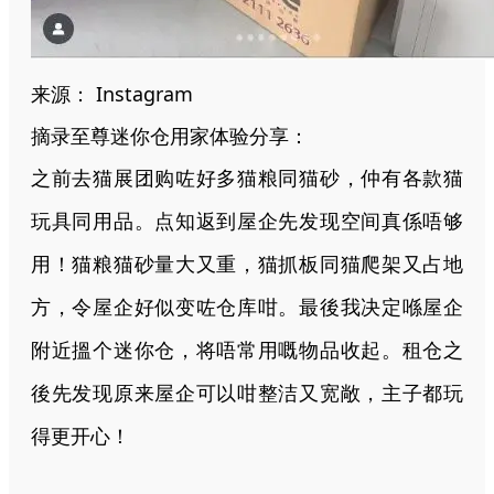
来源：
Instagram
摘录至尊迷你仓用家体验分享：
之前去猫展团购咗好多猫粮同猫砂，仲有各款猫
玩具同用品。点知返到屋企先发现空间真係唔够
用！猫粮猫砂量大又重，猫抓板同猫爬架又占地
方，令屋企好似变咗仓库咁。最後我决定喺屋企
附近搵个迷你仓，将唔常用嘅物品收起。租仓之
後先发现原来屋企可以咁整洁又宽敞，主子都玩
得更开心！