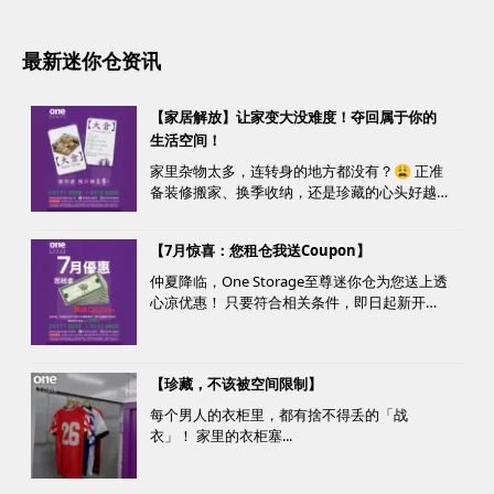
最新迷你仓资讯
【家居解放】让家变大没难度！夺回属于你的
生活空间！
家里杂物太多，连转身的地方都没有？😩 正准
备装修搬家、换季收纳，还是珍藏的心头好越
堆越多？ 不用怕，至尊迷你仓来帮您！
【7月惊喜：您租仓我送Coupon】
仲夏降临，One Storage至尊迷你仓为您送上透
心凉优惠！ 只要符合相关条件，即日起新开仓
客户最高可获赠价值高达HK$1000的超市礼
券！ 是时候为你的家居、办公室腾出更多空
间，同时轻松「袋」走超市礼券，享受夏日购
【珍藏，不该被空间限制】
物乐。 优惠详情...
每个男人的衣柜里，都有捨不得丢的「战
衣」！ 家里的衣柜塞...