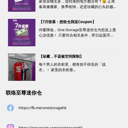
家里杂物太多，连转身的地方都没有？😩 正准
备装修搬家、换季收纳，还是珍藏的心头好越
堆越多？ 不用怕，至尊迷你仓来帮您！
【7月惊喜：您租仓我送Coupon】
仲夏降临，One Storage至尊迷你仓为您送上透
心凉优惠！ 只要符合相关条件，即日起新开仓
客户最高可获赠价值高达HK$1000的超市礼
券！ 是时候为你的家居、办公室腾出更多空
间，同时轻松「袋」走超市礼券，享受夏日购
【珍藏，不该被空间限制】
物乐。 优惠详情...
每个男人的衣柜里，都有捨不得丢的「战
衣」！ 家里的衣柜塞...
联络至尊迷你仓
https://fb.me/onestoragehk
https://instagram.com/onestoragehk