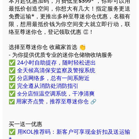
本月起优惠加码，月费低至
$399
* ，你即可以用
最抵价创造空间，你想大有几大！指定服务更送
免费运输*，更推出多种至尊迷你仓优惠，名额有
限，想用最抵价钱为你空间变大就立即行动，联
络至尊迷你仓，登记领取优惠
！
👏
选择至尊迷你仓 收藏家首选 👏
- 为你提供优质专业的迷你仓储物收纳服务
✅ 24小时自助提存，随时轻松进出
✅ 全天候高清保安监察及警报系统
✅ 分店网络多，总有一间系附近
✅ 完全遵从消防处消防指引
✅
分店恒温空调系统，干净清爽
全
用家齐点赞，推荐至尊迷你仓
✅
🔗
买一送一优惠
✅
用KOL推荐码：新客户可享现金折扣及送运输