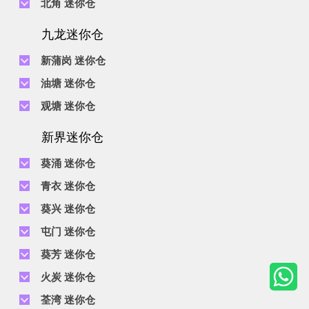
北角 迷你仓
地址 : 柴湾利众街20号柴湾中心工业大厦6楼B室及14楼B1室
地址 : 黄竹坑道18号瑞琪工业大厦14楼A室
电话 :
2623 0228
九龙迷你仓
地址 : 香港屈臣道4-6号海景大厦B座10楼4&6室
电话 :
2116 8113
地址 : 香港黄竹坑道56-60号怡华工业大厦3楼B室
新蒲岗 迷你仓
电话 :
2111 0509
油塘 迷你仓
地址 : 新蒲岗景福街106号太子工业大厦15楼B室
电话 :
2623 0300
观塘 迷你仓
地址 : 油塘四山街4号华辉工业大厦一楼C室
电话 :
2111 2739
电话 :
2116 8156
地址 : 新蒲岗五芳街8号利嘉工业大厦9楼CD室
新界迷你仓
地址 : 观塘伟业街146号美嘉工业大厦5楼A室
电话 :
2116 5165
葵涌 迷你仓
地址 : 新蒲岗景福街114号捷景工业大厦3楼A室
电话 :
2111 2683
青衣 迷你仓
地址 : 葵涌昌荣路9-11号同珍工业大厦B座19楼
电话 :
2111 1063
葵兴 迷你仓
地址 : 青衣长达路1-33号青衣工业中心2期D座5楼及7楼, C座7楼
电话 :
2111 0389
电话 :
2111 1629
屯门 迷你仓
地址 : 葵涌打砖坪街16号有利工业货仓大厦2楼D室
地址 : 葵兴葵昌路9-15号贵丰工业6楼A室及8楼B室
电话 :
2374 2022
葵芳 迷你仓
地址 : 屯门新益里3号通明工业大厦1,4及5楼
电话 :
2111 4528
火炭 迷你仓
地址 : 新界葵芳葵定路1-11号美适工业大楼3楼A及B室
电话 :
2653 5200
电话 :
2111 3536
荃湾 迷你仓
地址 : 屯门河田街4号凯昌工业大厦10/F A室
地址 : 火炭黄竹洋街5-7号富昌中心6楼E, H-J 室