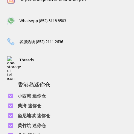
WhatsApp (852) 5118 8503
客服热线 (852) 2111 2636
Threads
香港岛迷你仓
小西湾 迷你仓
电话 :
2111 1062
柴湾 迷你仓
地址 : 柴湾新业街5号王子工业大厦4楼
电话 :
2194 0038
坚尼地城 迷你仓
地址 : 柴湾祥利街7号万峰工业大厦6楼C室
电话 :
2116 0071
电话 :
2623 0280
黄竹坑 迷你仓
地址 : 柴湾新业街11号森龙工业大厦7楼B室
地址 : 坚尼地城士美菲路12P号祥兴工业大厦9楼
电话 :
2116 0460
电话 :
2680 9691