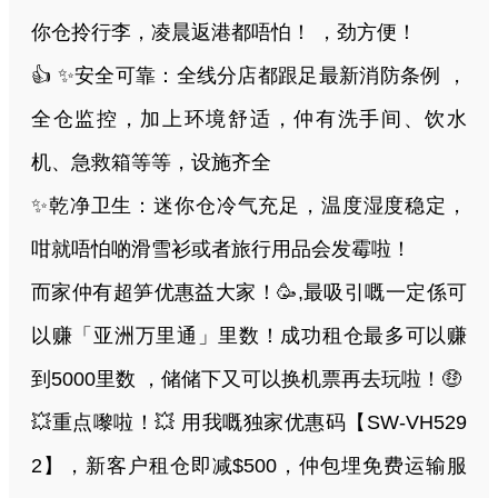
你仓拎行李，凌晨返港都唔怕！ ，劲方便！
👍 ✨安全可靠：全线分店都跟足最新消防条例 ，
全仓监控，加上环境舒适，仲有洗手间、饮水
机、急救箱等等，设施齐全
✨乾净卫生：迷你仓冷气充足，温度湿度稳定，
咁就唔怕啲滑雪衫或者旅行用品会发霉啦！
而家仲有超笋优惠益大家！🥳,最吸引嘅一定係可
以赚「亚洲万里通」里数！成功租仓最多可以赚
到5000里数 ，储储下又可以换机票再去玩啦！🤑
💥重点嚟啦！💥 用我嘅独家优惠码【SW-VH529
2】，新客户租仓即减$500，仲包埋免费运输服